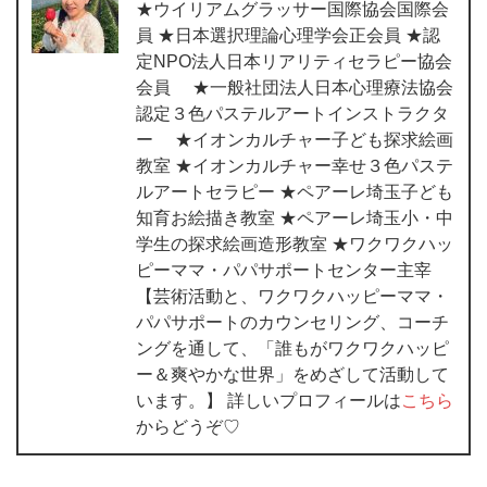
★ウイリアムグラッサー国際協会国際会
員 ★日本選択理論心理学会正会員 ★認
定NPO法人日本リアリティセラピー協会
会員 ★一般社団法人日本心理療法協会
認定３色パステルアートインストラクタ
ー ★イオンカルチャー子ども探求絵画
教室 ★イオンカルチャー幸せ３色パステ
ルアートセラピー ★ペアーレ埼玉子ども
知育お絵描き教室 ★ペアーレ埼玉小・中
学生の探求絵画造形教室 ★ワクワクハッ
ピーママ・パパサポートセンター主宰
【芸術活動と、ワクワクハッピーママ・
パパサポートのカウンセリング、コーチ
ングを通して、「誰もがワクワクハッピ
ー＆爽やかな世界」をめざして活動して
います。】 詳しいプロフィールは
こちら
からどうぞ♡