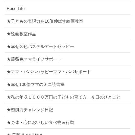
Rose Life
★子どもの表現力を10倍伸ばす絵画教室
★絵画教室作品
★幸せ３色パステルアートセラピー
★薔薇色ママライフサポート
★ママ・パパへハッピーママ・パパサポート
★幸せ100倍ママのミニ読書室
★私の年収１０００万円の子どもの育て方・今日のひとこと
★習慣力チャレンジ日記
★身体・心においしい食べ物＆行動