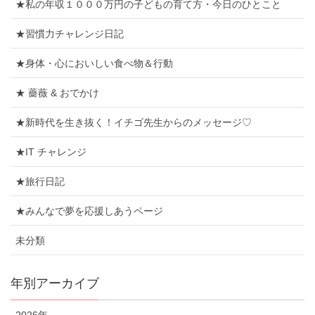
★私の年収１０００万円の子どもの育て方・今日のひとこと
★習慣力チャレンジ日記
★身体・心においしい食べ物＆行動
★ 薔薇 & おでかけ
★新時代を生き抜く！イチゴ先生からのメッセージ♡
★IT チャレンジ
★旅行日記
★みんなで夢を応援しあうページ
未分類
年別アーカイブ
2026年