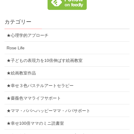
カテゴリー
★心理学的アプローチ
Rose Life
★子どもの表現力を10倍伸ばす絵画教室
★絵画教室作品
★幸せ３色パステルアートセラピー
★薔薇色ママライフサポート
★ママ・パパへハッピーママ・パパサポート
★幸せ100倍ママのミニ読書室