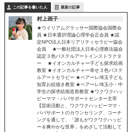
この記事を書いた人
最新の記事
村上画子
★ウイリアムグラッサー国際協会国際会
員 ★日本選択理論心理学会正会員 ★認
定NPO法人日本リアリティセラピー協会
会員 ★一般社団法人日本心理療法協会
認定３色パステルアートインストラクタ
ー ★イオンカルチャー子ども探求絵画
教室 ★イオンカルチャー幸せ３色パステ
ルアートセラピー ★ペアーレ埼玉子ども
知育お絵描き教室 ★ペアーレ埼玉小・中
学生の探求絵画造形教室 ★ワクワクハッ
ピーママ・パパサポートセンター主宰
【芸術活動と、ワクワクハッピーママ・
パパサポートのカウンセリング、コーチ
ングを通して、「誰もがワクワクハッピ
ー＆爽やかな世界」をめざして活動して