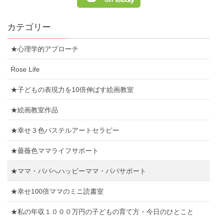
カテゴリー
★心理学的アプローチ
Rose Life
★子どもの表現力を10倍伸ばす絵画教室
★絵画教室作品
★幸せ３色パステルアートセラピー
★薔薇色ママライフサポート
★ママ・パパへハッピーママ・パパサポート
★幸せ100倍ママのミニ読書室
★私の年収１０００万円の子どもの育て方・今日のひとこと