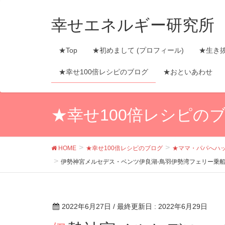
幸せエネルギー研究所
★Top
★初めまして (プロフィール)
★生き
★幸せ100倍レシピのブログ
★おといあわせ
★幸せ100倍レシピの
HOME
★幸せ100倍レシピのブログ
★ママ・パパへハ
伊勢神宮メルセデス・ベンツ伊良湖-鳥羽伊勢湾フェリー乗
2022年6月27日
/ 最終更新日 :
2022年6月29日