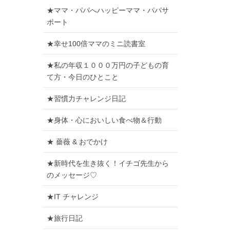
★ママ・パパへハッピーママ・パパサ
ポート
★幸せ100倍ママのミニ読書室
★私の年収１０００万円の子どもの育
て方・今日のひとこと
★習慣力チャレンジ日記
★身体・心においしい食べ物＆行動
★ 薔薇 & おでかけ
★新時代を生き抜く！イチゴ先生から
のメッセージ♡
★IT チャレンジ
★旅行日記