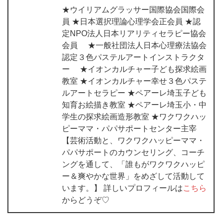
★ウイリアムグラッサー国際協会国際会
員 ★日本選択理論心理学会正会員 ★認
定NPO法人日本リアリティセラピー協会
会員 ★一般社団法人日本心理療法協会
認定３色パステルアートインストラクタ
ー ★イオンカルチャー子ども探求絵画
教室 ★イオンカルチャー幸せ３色パステ
ルアートセラピー ★ペアーレ埼玉子ども
知育お絵描き教室 ★ペアーレ埼玉小・中
学生の探求絵画造形教室 ★ワクワクハッ
ピーママ・パパサポートセンター主宰
【芸術活動と、ワクワクハッピーママ・
パパサポートのカウンセリング、コーチ
ングを通して、「誰もがワクワクハッピ
ー＆爽やかな世界」をめざして活動して
います。】 詳しいプロフィールは
こちら
からどうぞ♡