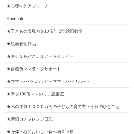
★心理学的アプローチ
Rose Life
★子どもの表現力を10倍伸ばす絵画教室
★絵画教室作品
★幸せ３色パステルアートセラピー
★薔薇色ママライフサポート
★ママ・パパへハッピーママ・パパサポート
★幸せ100倍ママのミニ読書室
★私の年収１０００万円の子どもの育て方・今日のひとこと
★習慣力チャレンジ日記
★身体・心においしい食べ物＆行動