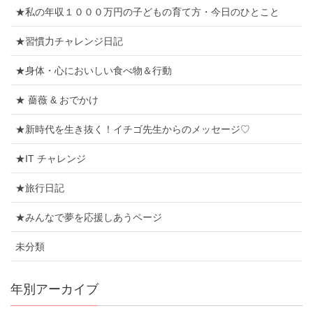
★私の年収１０００万円の子どもの育て方・今日のひとこと
★習慣力チャレンジ日記
★身体・心においしい食べ物＆行動
★ 薔薇 & おでかけ
★新時代を生き抜く！イチゴ先生からのメッセージ♡
★IT チャレンジ
★旅行日記
★みんなで夢を応援しあうページ
未分類
年別アーカイブ