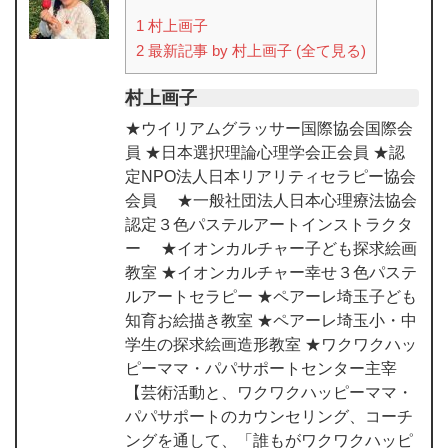
1
村上画子
2
最新記事 by 村上画子 (全て見る)
村上画子
★ウイリアムグラッサー国際協会国際会
員 ★日本選択理論心理学会正会員 ★認
定NPO法人日本リアリティセラピー協会
会員 ★一般社団法人日本心理療法協会
認定３色パステルアートインストラクタ
ー ★イオンカルチャー子ども探求絵画
教室 ★イオンカルチャー幸せ３色パステ
ルアートセラピー ★ペアーレ埼玉子ども
知育お絵描き教室 ★ペアーレ埼玉小・中
学生の探求絵画造形教室 ★ワクワクハッ
ピーママ・パパサポートセンター主宰
【芸術活動と、ワクワクハッピーママ・
パパサポートのカウンセリング、コーチ
ングを通して、「誰もがワクワクハッピ