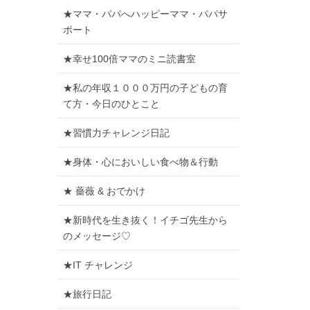
★ママ・パパへハッピーママ・パパサ
ポート
★幸せ100倍ママのミニ読書室
★私の年収１０００万円の子どもの育
て方・今日のひとこと
★習慣力チャレンジ日記
★身体・心においしい食べ物＆行動
★ 薔薇 & おでかけ
★新時代を生き抜く！イチゴ先生から
のメッセージ♡
★IT チャレンジ
★旅行日記