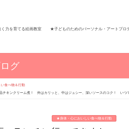
抜く力を育てる絵画教室
★子どものためのパーソナル・アートプロ
ブログ
しい食べ物＆行動
品チキンクリーム煮！ 外はカリッと、中はジュシー、深いソースのコク！ いつ
★身体・心においしい食べ物＆行動