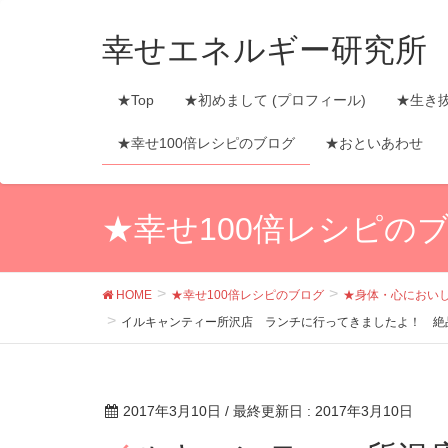
幸せエネルギー研究所
★Top
★初めまして (プロフィール)
★生き
★幸せ100倍レシピのブログ
★おといあわせ
★幸せ100倍レシピの
HOME
★幸せ100倍レシピのブログ
★身体・心におい
イルキャンティー所沢店 ランチに行ってきましたよ！ 絶
2017年3月10日
/ 最終更新日 :
2017年3月10日