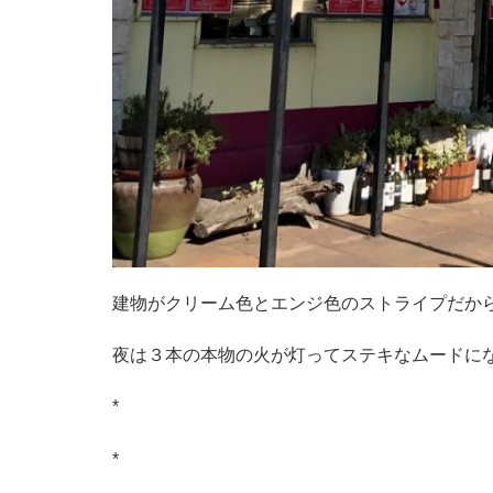
建物がクリーム色とエンジ色のストライプだか
夜は３本の本物の火が灯ってステキなムードに
*
*