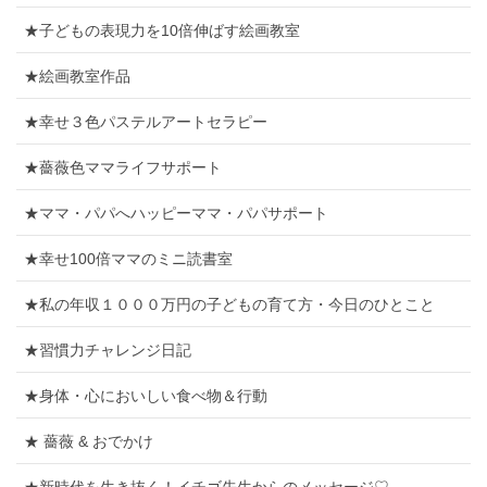
★子どもの表現力を10倍伸ばす絵画教室
★絵画教室作品
★幸せ３色パステルアートセラピー
★薔薇色ママライフサポート
★ママ・パパへハッピーママ・パパサポート
★幸せ100倍ママのミニ読書室
★私の年収１０００万円の子どもの育て方・今日のひとこと
★習慣力チャレンジ日記
★身体・心においしい食べ物＆行動
★ 薔薇 & おでかけ