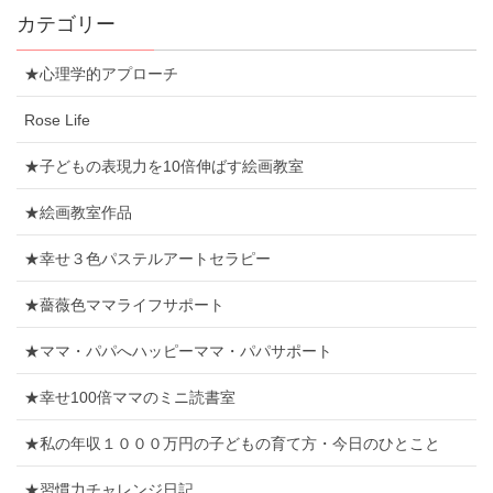
カテゴリー
★心理学的アプローチ
Rose Life
★子どもの表現力を10倍伸ばす絵画教室
★絵画教室作品
★幸せ３色パステルアートセラピー
★薔薇色ママライフサポート
★ママ・パパへハッピーママ・パパサポート
★幸せ100倍ママのミニ読書室
★私の年収１０００万円の子どもの育て方・今日のひとこと
★習慣力チャレンジ日記