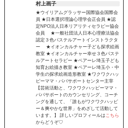
村上画子
★ウイリアムグラッサー国際協会国際会
員 ★日本選択理論心理学会正会員 ★認
定NPO法人日本リアリティセラピー協会
会員 ★一般社団法人日本心理療法協会
認定３色パステルアートインストラクタ
ー ★イオンカルチャー子ども探求絵画
教室 ★イオンカルチャー幸せ３色パステ
ルアートセラピー ★ペアーレ埼玉子ども
知育お絵描き教室 ★ペアーレ埼玉小・中
学生の探求絵画造形教室 ★ワクワクハッ
ピーママ・パパサポートセンター主宰
【芸術活動と、ワクワクハッピーママ・
パパサポートのカウンセリング、コーチ
ングを通して、「誰もがワクワクハッピ
ー＆爽やかな世界」をめざして活動して
います。】 詳しいプロフィールは
こちら
からどうぞ♡