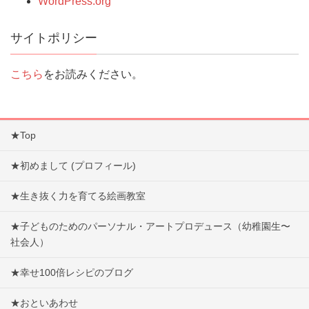
WordPress.org
サイトポリシー
こちら
をお読みください。
★Top
★初めまして (プロフィール)
★生き抜く力を育てる絵画教室
★子どものためのパーソナル・アートプロデュース（幼稚園生〜
社会人）
★幸せ100倍レシピのブログ
★おといあわせ