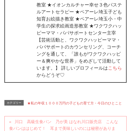
教室 ★イオンカルチャー幸せ３色パステ
ルアートセラピー ★ペアーレ埼玉子ども
知育お絵描き教室 ★ペアーレ埼玉小・中
学生の探求絵画造形教室 ★ワクワクハッ
ピーママ・パパサポートセンター主宰
【芸術活動と、ワクワクハッピーママ・
パパサポートのカウンセリング、コーチ
ングを通して、「誰もがワクワクハッピ
ー＆爽やかな世界」をめざして活動して
います。】 詳しいプロフィールは
こちら
からどうぞ♡
カテゴリー
★私の年収１０００万円の子どもの育て方・今日のひとこと
川口 高級生食パン 乃が美 はなれ川口販売店 こんな
食パンははじめて！ 耳まで美味しいのには秘密がありま