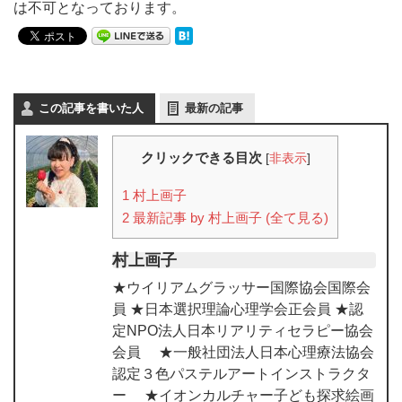
は不可となっております。
この記事を書いた人
最新の記事
クリックできる目次
[
非表示
]
1
村上画子
2
最新記事 by 村上画子 (全て見る)
村上画子
★ウイリアムグラッサー国際協会国際会
員 ★日本選択理論心理学会正会員 ★認
定NPO法人日本リアリティセラピー協会
会員 ★一般社団法人日本心理療法協会
認定３色パステルアートインストラクタ
ー ★イオンカルチャー子ども探求絵画