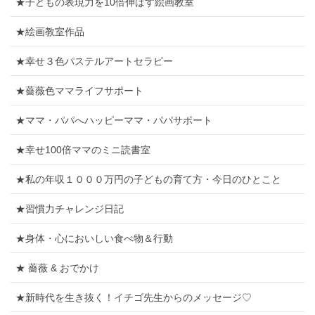
★子どもの表現力を10倍伸ばす絵画教室
★絵画教室作品
★幸せ３色パステルアートセラピー
★薔薇色ママライフサポート
★ママ・パパへハッピーママ・パパサポート
★幸せ100倍ママのミニ読書室
★私の年収１０００万円の子どもの育て方・今日のひとこと
★習慣力チャレンジ日記
★身体・心においしい食べ物＆行動
★ 薔薇 & おでかけ
★新時代を生き抜く！イチゴ先生からのメッセージ♡