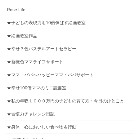
Rose Life
★子どもの表現力を10倍伸ばす絵画教室
★絵画教室作品
★幸せ３色パステルアートセラピー
★薔薇色ママライフサポート
★ママ・パパへハッピーママ・パパサポート
★幸せ100倍ママのミニ読書室
★私の年収１０００万円の子どもの育て方・今日のひとこと
★習慣力チャレンジ日記
★身体・心においしい食べ物＆行動