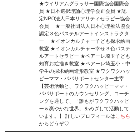
★ウイリアムグラッサー国際協会国際会
員 ★日本選択理論心理学会正会員 ★認
定NPO法人日本リアリティセラピー協会
会員 ★一般社団法人日本心理療法協会
認定３色パステルアートインストラクタ
ー ★イオンカルチャー子ども探求絵画
教室 ★イオンカルチャー幸せ３色パステ
ルアートセラピー ★ペアーレ埼玉子ども
知育お絵描き教室 ★ペアーレ埼玉小・中
学生の探求絵画造形教室 ★ワクワクハッ
ピーママ・パパサポートセンター主宰
【芸術活動と、ワクワクハッピーママ・
パパサポートのカウンセリング、コーチ
ングを通して、「誰もがワクワクハッピ
ー＆爽やかな世界」をめざして活動して
います。】 詳しいプロフィールは
こちら
からどうぞ♡