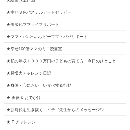
★幸せ３色パステルアートセラピー
★薔薇色ママライフサポート
★ママ・パパへハッピーママ・パパサポート
★幸せ100倍ママのミニ読書室
★私の年収１０００万円の子どもの育て方・今日のひとこと
★習慣力チャレンジ日記
★身体・心においしい食べ物＆行動
★ 薔薇 & おでかけ
★新時代を生き抜く！イチゴ先生からのメッセージ♡
★IT チャレンジ