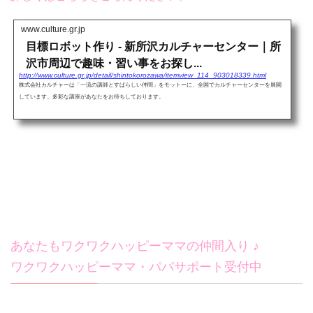
www.culture.gr.jp
目標ロボット作り - 新所沢カルチャーセンター｜所
沢市周辺で趣味・習い事をお探し...
http://www.culture.gr.jp/detail/shintokorozawa/itemview_114_903018339.html
株式会社カルチャーは「一流の講師とすばらしい仲間」をモットーに、全国でカルチャーセンターを展開
しています。多彩な講座があなたをお待ちしております。
あなたもワクワクハッピーママの仲間入り ♪
ワクワクハッピーママ・パパサポート受付中