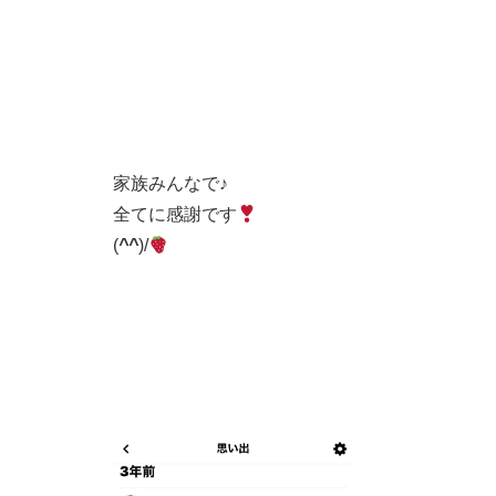
家族みんなで♪
全てに感謝です
(
^^
)/