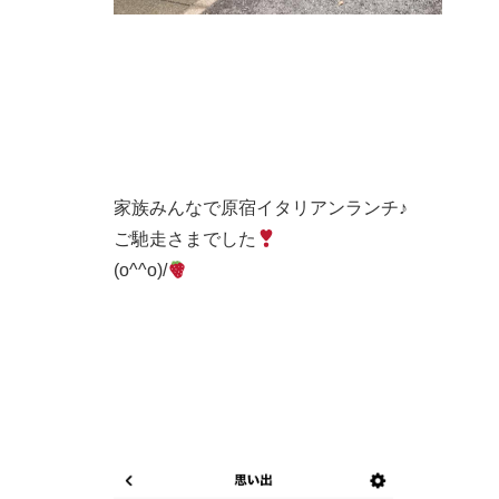
家族みんなで原宿イタリアンランチ♪
ご馳走さまでした
(o^^o)/