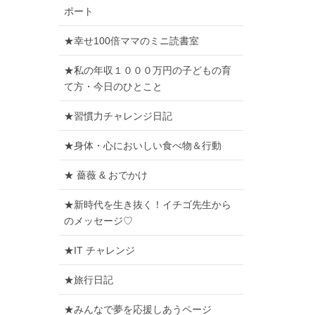
ポート
★幸せ100倍ママのミニ読書室
★私の年収１０００万円の子どもの育
て方・今日のひとこと
★習慣力チャレンジ日記
★身体・心においしい食べ物＆行動
★ 薔薇 & おでかけ
★新時代を生き抜く！イチゴ先生から
のメッセージ♡
★IT チャレンジ
★旅行日記
★みんなで夢を応援しあうページ