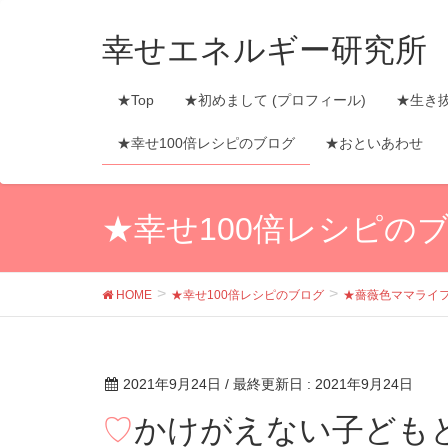
幸せエネルギー研究所
★Top
★初めまして (プロフィール)
★生き
★幸せ100倍レシピのブログ
★おといあわせ
★幸せ100倍レシピの
HOME
★幸せ100倍レシピのブログ
★薔薇色ママライ
2021年9月24日
/ 最終更新日 :
2021年9月24日
♡かけがえない子どもとの思い出♡ 家族みんなで