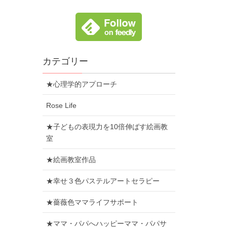
カテゴリー
★心理学的アプローチ
Rose Life
★子どもの表現力を10倍伸ばす絵画教
室
★絵画教室作品
★幸せ３色パステルアートセラピー
★薔薇色ママライフサポート
★ママ・パパへハッピーママ・パパサ