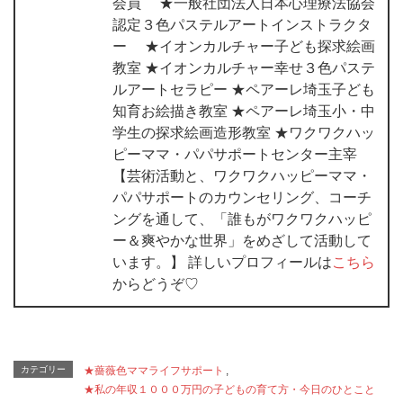
会員 ★一般社団法人日本心理療法協会
認定３色パステルアートインストラクタ
ー ★イオンカルチャー子ども探求絵画
教室 ★イオンカルチャー幸せ３色パステ
ルアートセラピー ★ペアーレ埼玉子ども
知育お絵描き教室 ★ペアーレ埼玉小・中
学生の探求絵画造形教室 ★ワクワクハッ
ピーママ・パパサポートセンター主宰
【芸術活動と、ワクワクハッピーママ・
パパサポートのカウンセリング、コーチ
ングを通して、「誰もがワクワクハッピ
ー＆爽やかな世界」をめざして活動して
います。】 詳しいプロフィールは
こちら
からどうぞ♡
カテゴリー
★薔薇色ママライフサポート
,
★私の年収１０００万円の子どもの育て方・今日のひとこと