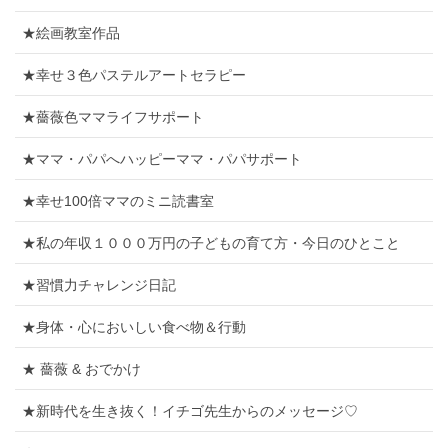
★絵画教室作品
★幸せ３色パステルアートセラピー
★薔薇色ママライフサポート
★ママ・パパへハッピーママ・パパサポート
★幸せ100倍ママのミニ読書室
★私の年収１０００万円の子どもの育て方・今日のひとこと
★習慣力チャレンジ日記
★身体・心においしい食べ物＆行動
★ 薔薇 & おでかけ
★新時代を生き抜く！イチゴ先生からのメッセージ♡