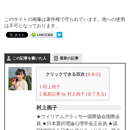
このサイトの画像は著作権で守られています。他への使用
は不可となっております。
この記事を書いた人
最新の記事
クリックできる目次
[
非表示
]
1
村上画子
2
最新記事 by 村上画子 (全て見る)
村上画子
★ウイリアムグラッサー国際協会国際会
員 ★日本選択理論心理学会正会員 ★認