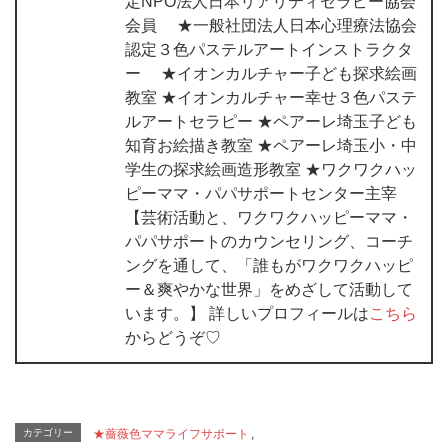
定NPO法人日本リアリティセラピー協会
会員 ★一般社団法人日本心理療法協会
認定３色パステルアートインストラクタ
ー ★イオンカルチャー子ども探求絵画
教室 ★イオンカルチャー幸せ３色パステ
ルアートセラピー ★ペアーレ埼玉子ども
知育お絵描き教室 ★ペアーレ埼玉小・中
学生の探求絵画造形教室 ★ワクワクハッ
ピーママ・パパサポートセンター主宰
【芸術活動と、ワクワクハッピーママ・
パパサポートのカウンセリング、コーチ
ングを通して、「誰もがワクワクハッピ
ー＆爽やかな世界」をめざして活動して
います。】 詳しいプロフィールは
こちら
からどうぞ♡
カテゴリー
★薔薇色ママライフサポート
,