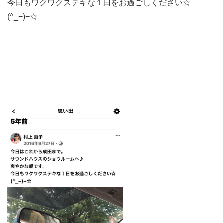
今日もワクワクステキな１日をお過ごしください☆
(^_−)−☆