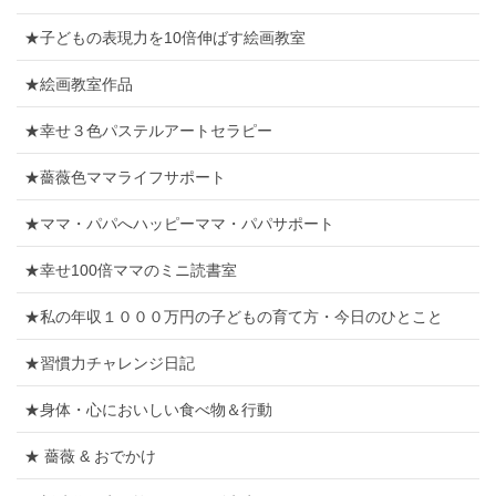
★子どもの表現力を10倍伸ばす絵画教室
★絵画教室作品
★幸せ３色パステルアートセラピー
★薔薇色ママライフサポート
★ママ・パパへハッピーママ・パパサポート
★幸せ100倍ママのミニ読書室
★私の年収１０００万円の子どもの育て方・今日のひとこと
★習慣力チャレンジ日記
★身体・心においしい食べ物＆行動
★ 薔薇 & おでかけ