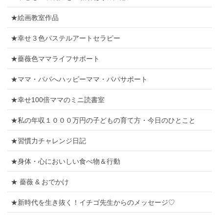
★絵画教室作品
★幸せ３色パステルアートセラピー
★薔薇色ママライフサポート
★ママ・パパへハッピーママ・パパサポート
★幸せ100倍ママのミニ読書室
★私の年収１０００万円の子どもの育て方・今日のひとこと
★習慣力チャレンジ日記
★身体・心においしい食べ物＆行動
★ 薔薇 & おでかけ
★新時代を生き抜く！イチゴ先生からのメッセージ♡