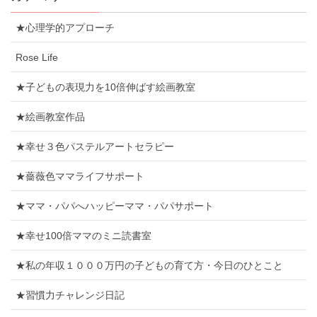
★心理学的アプローチ
Rose Life
★子どもの表現力を10倍伸ばす絵画教室
★絵画教室作品
★幸せ３色パステルアートセラピー
★薔薇色ママライフサポート
★ママ・パパへハッピーママ・パパサポート
★幸せ100倍ママのミニ読書室
★私の年収１０００万円の子どもの育て方・今日のひとこと
★習慣力チャレンジ日記