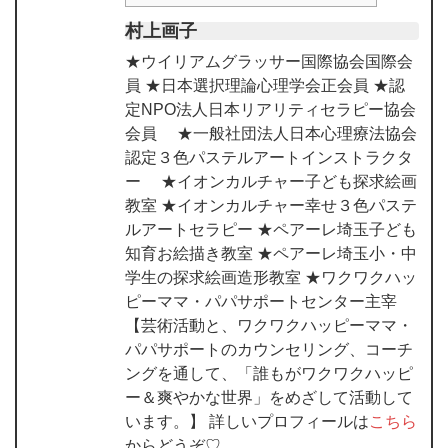
村上画子
★ウイリアムグラッサー国際協会国際会
員 ★日本選択理論心理学会正会員 ★認
定NPO法人日本リアリティセラピー協会
会員 ★一般社団法人日本心理療法協会
認定３色パステルアートインストラクタ
ー ★イオンカルチャー子ども探求絵画
教室 ★イオンカルチャー幸せ３色パステ
ルアートセラピー ★ペアーレ埼玉子ども
知育お絵描き教室 ★ペアーレ埼玉小・中
学生の探求絵画造形教室 ★ワクワクハッ
ピーママ・パパサポートセンター主宰
【芸術活動と、ワクワクハッピーママ・
パパサポートのカウンセリング、コーチ
ングを通して、「誰もがワクワクハッピ
ー＆爽やかな世界」をめざして活動して
います。】 詳しいプロフィールは
こちら
からどうぞ♡