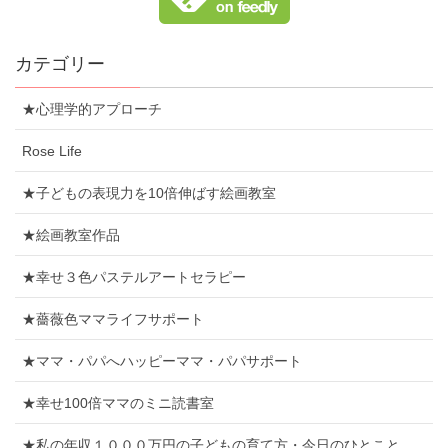
カテゴリー
★心理学的アプローチ
Rose Life
★子どもの表現力を10倍伸ばす絵画教室
★絵画教室作品
★幸せ３色パステルアートセラピー
★薔薇色ママライフサポート
★ママ・パパへハッピーママ・パパサポート
★幸せ100倍ママのミニ読書室
★私の年収１０００万円の子どもの育て方・今日のひとこと