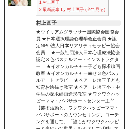
1
村上画子
2
最新記事 by 村上画子 (全て見る)
村上画子
★ウイリアムグラッサー国際協会国際会
員 ★日本選択理論心理学会正会員 ★認
定NPO法人日本リアリティセラピー協会
会員 ★一般社団法人日本心理療法協会
認定３色パステルアートインストラクタ
ー ★イオンカルチャー子ども探求絵画
教室 ★イオンカルチャー幸せ３色パステ
ルアートセラピー ★ペアーレ埼玉子ども
知育お絵描き教室 ★ペアーレ埼玉小・中
学生の探求絵画造形教室 ★ワクワクハッ
ピーママ・パパサポートセンター主宰
【芸術活動と、ワクワクハッピーママ・
パパサポートのカウンセリング、コーチ
ングを通して、「誰もがワクワクハッピ
ー＆爽やかな世界」をめざして活動して