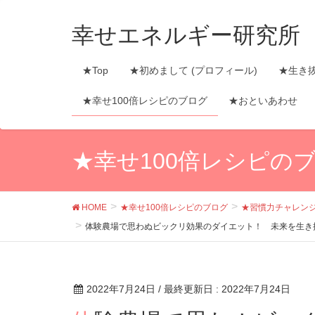
幸せエネルギー研究所
★Top
★初めまして (プロフィール)
★生き
★幸せ100倍レシピのブログ
★おといあわせ
★幸せ100倍レシピの
HOME
★幸せ100倍レシピのブログ
★習慣力チャレン
体験農場で思わぬビックリ効果のダイエット！ 未来を生き
2022年7月24日
/ 最終更新日 :
2022年7月24日