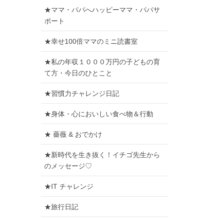
★ママ・パパへハッピーママ・パパサ
ポート
★幸せ100倍ママのミニ読書室
★私の年収１０００万円の子どもの育
て方・今日のひとこと
★習慣力チャレンジ日記
★身体・心においしい食べ物＆行動
★ 薔薇 & おでかけ
★新時代を生き抜く！イチゴ先生から
のメッセージ♡
★IT チャレンジ
★旅行日記