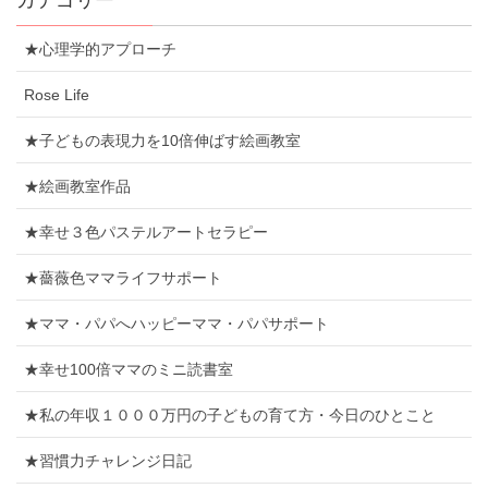
カテゴリー
★心理学的アプローチ
Rose Life
★子どもの表現力を10倍伸ばす絵画教室
★絵画教室作品
★幸せ３色パステルアートセラピー
★薔薇色ママライフサポート
★ママ・パパへハッピーママ・パパサポート
★幸せ100倍ママのミニ読書室
★私の年収１０００万円の子どもの育て方・今日のひとこと
★習慣力チャレンジ日記