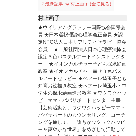
2
最新記事 by 村上画子 (全て見る)
村上画子
★ウイリアムグラッサー国際協会国際会
員 ★日本選択理論心理学会正会員 ★認
定NPO法人日本リアリティセラピー協会
会員 ★一般社団法人日本心理療法協会
認定３色パステルアートインストラクタ
ー ★イオンカルチャー子ども探求絵画
教室 ★イオンカルチャー幸せ３色パステ
ルアートセラピー ★ペアーレ埼玉子ども
知育お絵描き教室 ★ペアーレ埼玉小・中
学生の探求絵画造形教室 ★ワクワクハッ
ピーママ・パパサポートセンター主宰
【芸術活動と、ワクワクハッピーママ・
パパサポートのカウンセリング、コーチ
ングを通して、「誰もがワクワクハッピ
ー＆爽やかな世界」をめざして活動して