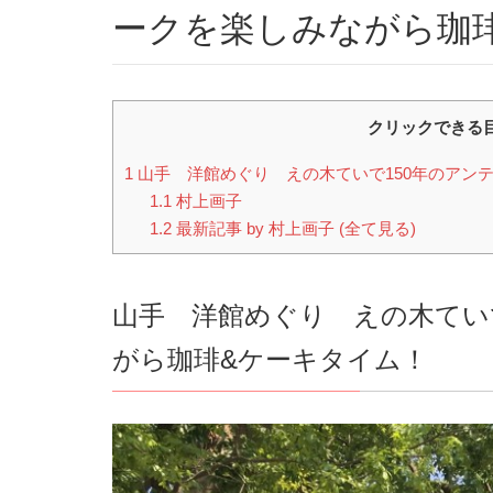
ークを楽しみながら珈琲&
クリックできる
1
山手 洋館めぐり えの木ていで150年のアン
1.1
村上画子
1.2
最新記事 by 村上画子 (全て見る)
山手 洋館めぐり えの木てい
がら珈琲&ケーキタイム！