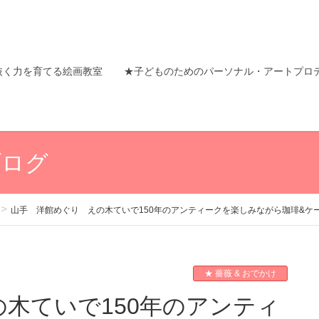
抜く力を育てる絵画教室
★子どものためのパーソナル・アートプロ
ブログ
山手 洋館めぐり えの木ていで150年のアンティークを楽しみながら珈琲&ケーキ
★ 薔薇 & おでかけ