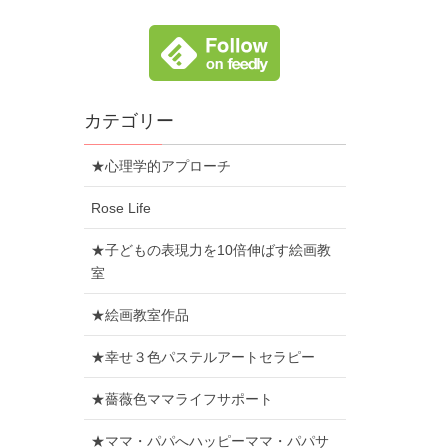
カテゴリー
★心理学的アプローチ
Rose Life
★子どもの表現力を10倍伸ばす絵画教
室
★絵画教室作品
★幸せ３色パステルアートセラピー
★薔薇色ママライフサポート
★ママ・パパへハッピーママ・パパサ