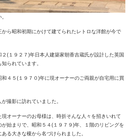
い。
正から昭和初期にかけて建てられたレトロな洋館が今で
２(１９２７)年日本人建築家朝香吉蔵氏が設計した英国
も知られています。
和４５(１９７０)年に現オーナーのご両親が自宅用に買
人が撮影に訪れていました。
た現オーナーのお母様は、時折そんな人々を招きいれて
が始まりで、昭和５４(１９７９)年、１階のリビングを
にある大きな榎から名づけられました。