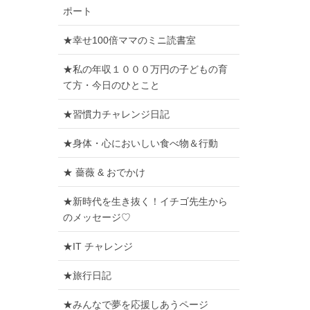
ポート
★幸せ100倍ママのミニ読書室
★私の年収１０００万円の子どもの育
て方・今日のひとこと
★習慣力チャレンジ日記
★身体・心においしい食べ物＆行動
★ 薔薇 & おでかけ
★新時代を生き抜く！イチゴ先生から
のメッセージ♡
★IT チャレンジ
★旅行日記
★みんなで夢を応援しあうページ