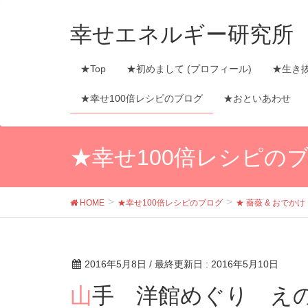
幸せエネルギー研究所
★Top
★初めまして (プロフィール)
★生き
★幸せ100倍レシピのブログ
★おといあわせ
★幸せ100倍レシピの
HOME
★幸せ100倍レシピのブログ
★ 薔薇 & おでかけ
2016年5月8日
/ 最終更新日 :
2016年5月10日
山手 洋館めぐり えの木ていで150年のアンティ