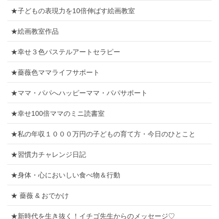
★子どもの表現力を10倍伸ばす絵画教室
★絵画教室作品
★幸せ３色パステルアートセラピー
★薔薇色ママライフサポート
★ママ・パパへハッピーママ・パパサポート
★幸せ100倍ママのミニ読書室
★私の年収１０００万円の子どもの育て方・今日のひとこと
★習慣力チャレンジ日記
★身体・心においしい食べ物＆行動
★ 薔薇 & おでかけ
★新時代を生き抜く！イチゴ先生からのメッセージ♡