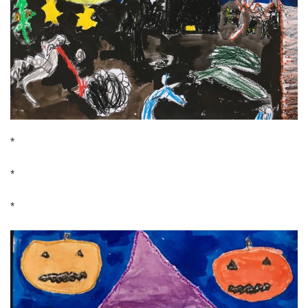
*
*
*