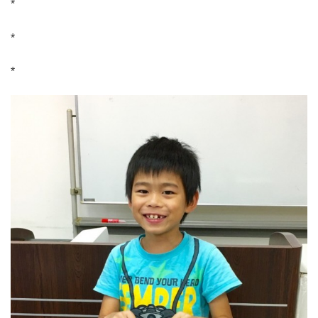
*
*
*