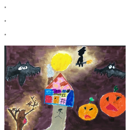
*
*
*