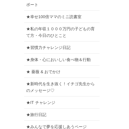
ポート
★幸せ100倍ママのミニ読書室
★私の年収１０００万円の子どもの育
て方・今日のひとこと
★習慣力チャレンジ日記
★身体・心においしい食べ物＆行動
★ 薔薇 & おでかけ
★新時代を生き抜く！イチゴ先生から
のメッセージ♡
★IT チャレンジ
★旅行日記
★みんなで夢を応援しあうページ