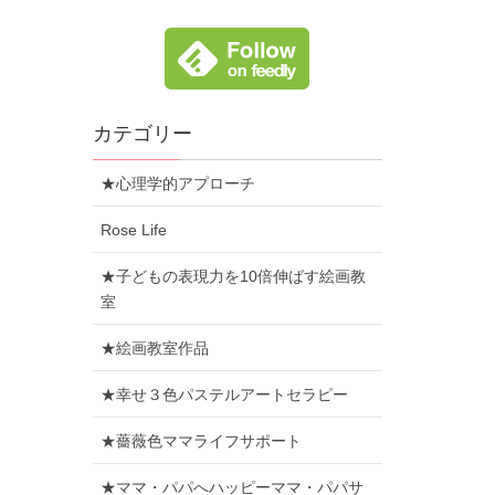
カテゴリー
★心理学的アプローチ
Rose Life
★子どもの表現力を10倍伸ばす絵画教
室
★絵画教室作品
★幸せ３色パステルアートセラピー
★薔薇色ママライフサポート
★ママ・パパへハッピーママ・パパサ