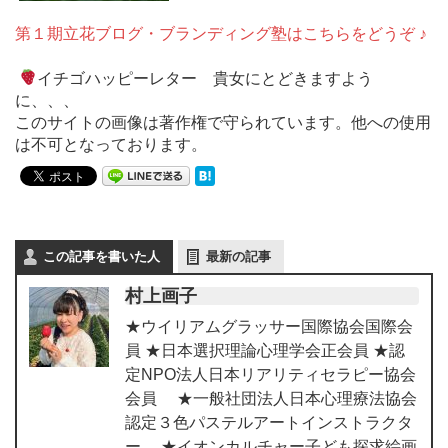
第１期立花ブログ・ブランディング塾はこちらをどうぞ ♪
イチゴハッピーレター 貴女にとどきますよう
に、、、
このサイトの画像は著作権で守られています。他への使用
は不可となっております。
この記事を書いた人
最新の記事
村上画子
★ウイリアムグラッサー国際協会国際会
員 ★日本選択理論心理学会正会員 ★認
定NPO法人日本リアリティセラピー協会
会員 ★一般社団法人日本心理療法協会
認定３色パステルアートインストラクタ
ー ★イオンカルチャー子ども探求絵画