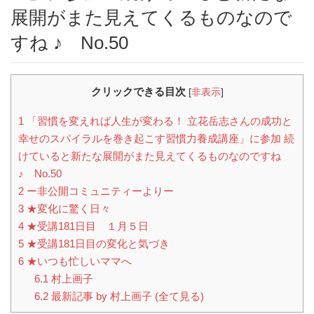
展開がまた見えてくるものなので
すね ♪ No.50
クリックできる目次
[
非表示
]
1
「習慣を変えれば人生が変わる！ 立花岳志さんの成功と
幸せのスパイラルを巻き起こす習慣力養成講座」に参加 続
けていると新たな展開がまた見えてくるものなのですね
♪ No.50
2
ー非公開コミュニティーよりー
3
★変化に驚く日々
4
★受講181日目 １月５日
5
★受講181日目の変化と気づき
6
★いつも忙しいママへ
6.1
村上画子
6.2
最新記事 by 村上画子 (全て見る)