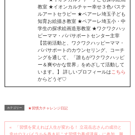
教室 ★イオンカルチャー幸せ３色パステ
ルアートセラピー ★ペアーレ埼玉子ども
知育お絵描き教室 ★ペアーレ埼玉小・中
学生の探求絵画造形教室 ★ワクワクハッ
ピーママ・パパサポートセンター主宰
【芸術活動と、ワクワクハッピーママ・
パパサポートのカウンセリング、コーチ
ングを通して、「誰もがワクワクハッピ
ー＆爽やかな世界」をめざして活動して
います。】 詳しいプロフィールは
こちら
からどうぞ♡
カテゴリー
★習慣力チャレンジ日記
「習慣を変えれば人生が変わる！ 立花岳志さんの成功と
幸せのスパイラルを巻き起こす習慣力養成講座」に参加 興