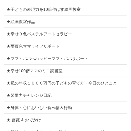
★子どもの表現力を10倍伸ばす絵画教室
★絵画教室作品
★幸せ３色パステルアートセラピー
★薔薇色ママライフサポート
★ママ・パパへハッピーママ・パパサポート
★幸せ100倍ママのミニ読書室
★私の年収１０００万円の子どもの育て方・今日のひとこと
★習慣力チャレンジ日記
★身体・心においしい食べ物＆行動
★ 薔薇 & おでかけ