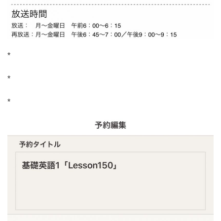
*
*
*