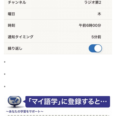
*
*
*