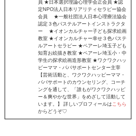
員 ★日本選択理論心理学会正会員 ★認
定NPO法人日本リアリティセラピー協会
会員 ★一般社団法人日本心理療法協会
認定３色パステルアートインストラクタ
ー ★イオンカルチャー子ども探求絵画
教室 ★イオンカルチャー幸せ３色パステ
ルアートセラピー ★ペアーレ埼玉子ども
知育お絵描き教室 ★ペアーレ埼玉小・中
学生の探求絵画造形教室 ★ワクワクハッ
ピーママ・パパサポートセンター主宰
【芸術活動と、ワクワクハッピーママ・
パパサポートのカウンセリング、コーチ
ングを通して、「誰もがワクワクハッピ
ー＆爽やかな世界」をめざして活動して
います。】 詳しいプロフィールは
こちら
からどうぞ♡