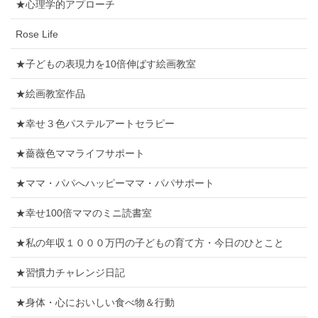
★心理学的アプローチ
Rose Life
★子どもの表現力を10倍伸ばす絵画教室
★絵画教室作品
★幸せ３色パステルアートセラピー
★薔薇色ママライフサポート
★ママ・パパへハッピーママ・パパサポート
★幸せ100倍ママのミニ読書室
★私の年収１０００万円の子どもの育て方・今日のひとこと
★習慣力チャレンジ日記
★身体・心においしい食べ物＆行動