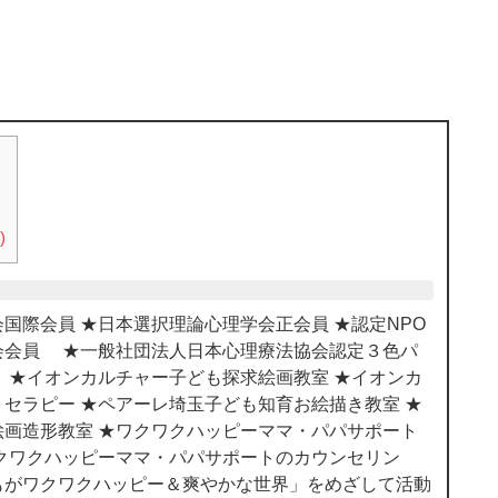
)
国際会員 ★日本選択理論心理学会正会員 ★認定NPO
会会員 ★一般社団法人日本心理療法協会認定３色パ
 ★イオンカルチャー子ども探求絵画教室 ★イオンカ
セラピー ★ペアーレ埼玉子ども知育お絵描き教室 ★
画造形教室 ★ワクワクハッピーママ・パパサポート
クワクハッピーママ・パパサポートのカウンセリン
もがワクワクハッピー＆爽やかな世界」をめざして活動