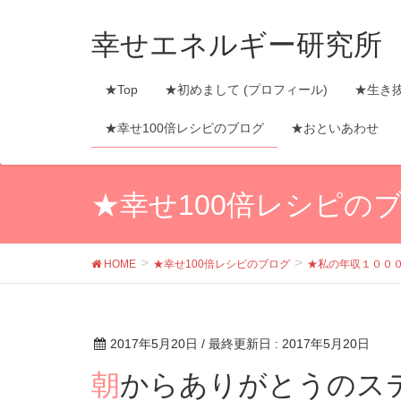
幸せエネルギー研究所
★Top
★初めまして (プロフィール)
★生き
★幸せ100倍レシピのブログ
★おといあわせ
★幸せ100倍レシピの
HOME
★幸せ100倍レシピのブログ
★私の年収１００
2017年5月20日
/ 最終更新日 :
2017年5月20日
朝からありがとうのステキな言葉♡ 今日のひと