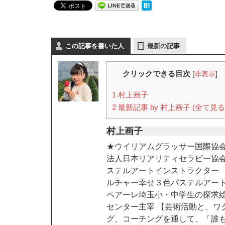
この記事を書いた人
最新の記事
クリックできる目次
[
非表示
]
1
村上画子
2
最新記事 by 村上画子 (全て見る
村上画子
★ウイリアムグラッサー国際協会
法人日本リアリティセラピー協
ステルアートインストラクター
ルチャー幸せ３色パステルアート
ペアーレ埼玉小・中学生の探求絵
センター主宰 【芸術活動と、ワ
グ、コーチングを通して、「誰