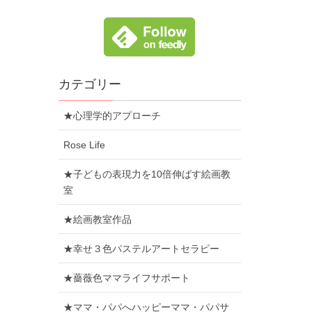
カテゴリー
★心理学的アプローチ
Rose Life
★子どもの表現力を10倍伸ばす絵画教
室
★絵画教室作品
★幸せ３色パステルアートセラピー
★薔薇色ママライフサポート
★ママ・パパへハッピーママ・パパサ