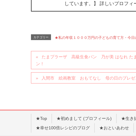
しています。】 詳しいプロフィ
カテゴリー
★私の年収１０００万円の子どもの育て方・今日
たまプラーザ 高級生食パン 乃が美 はなれ 
ン！
入間市 絵画教室 おもてなし 母の日のプレゼ
★Top
★初めまして (プロフィール)
★生き
★幸せ100倍レシピのブログ
★おといあわせ