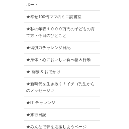
ポート
★幸せ100倍ママのミニ読書室
★私の年収１０００万円の子どもの育
て方・今日のひとこと
★習慣力チャレンジ日記
★身体・心においしい食べ物＆行動
★ 薔薇 & おでかけ
★新時代を生き抜く！イチゴ先生から
のメッセージ♡
★IT チャレンジ
★旅行日記
★みんなで夢を応援しあうページ