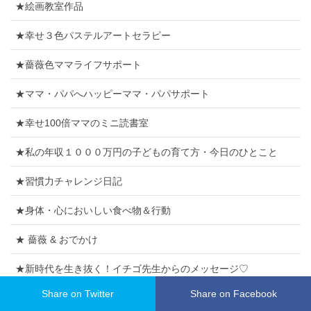
★絵画教室作品
★幸せ３色パステルアートセラピー
★薔薇色ママライフサポート
★ママ・パパへハッピーママ・パパサポート
★幸せ100倍ママのミニ読書室
★私の年収１０００万円の子どもの育て方・今日のひとこと
★習慣力チャレンジ日記
★身体・心においしい食べ物＆行動
★ 薔薇 & おでかけ
★新時代を生き抜く！イチゴ先生からのメッセージ♡
Share on Twitter
Share on Facebook
★IT チャレンジ