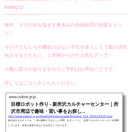
PARCO
毎年、ママの頭を悩ます夏休みの自由研究の宿題をゲッ
ト！
今の子どもたちの機会の少ない手先を使うことで脳の活性
化させるとともに、２学期からのヤル気もアップ！
人数に限りがありますのでご予約はお早めにどうぞ。
詳しくはこちらをごらんください。
www.culture.gr.jp
目標ロボット作り - 新所沢カルチャーセンター｜所
沢市周辺で趣味・習い事をお探し...
http://www.culture.gr.jp/detail/shintokorozawa/itemview_114_903018339.html
株式会社カルチャーは「一流の講師とすばらしい仲間」をモットーに、全国でカルチャーセンターを展開
しています。多彩な講座があなたをお待ちしております。