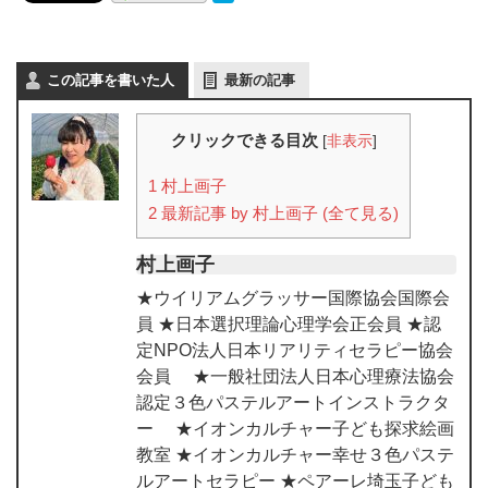
この記事を書いた人
最新の記事
クリックできる目次
[
非表示
]
1
村上画子
2
最新記事 by 村上画子 (全て見る)
村上画子
★ウイリアムグラッサー国際協会国際会
員 ★日本選択理論心理学会正会員 ★認
定NPO法人日本リアリティセラピー協会
会員 ★一般社団法人日本心理療法協会
認定３色パステルアートインストラクタ
ー ★イオンカルチャー子ども探求絵画
教室 ★イオンカルチャー幸せ３色パステ
ルアートセラピー ★ペアーレ埼玉子ども