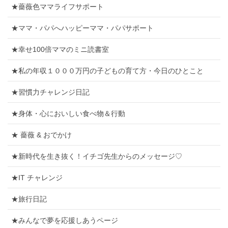
★薔薇色ママライフサポート
★ママ・パパへハッピーママ・パパサポート
★幸せ100倍ママのミニ読書室
★私の年収１０００万円の子どもの育て方・今日のひとこと
★習慣力チャレンジ日記
★身体・心においしい食べ物＆行動
★ 薔薇 & おでかけ
★新時代を生き抜く！イチゴ先生からのメッセージ♡
★IT チャレンジ
★旅行日記
★みんなで夢を応援しあうページ