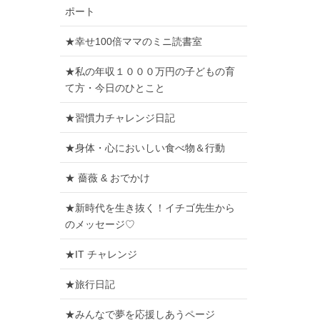
ポート
★幸せ100倍ママのミニ読書室
★私の年収１０００万円の子どもの育
て方・今日のひとこと
★習慣力チャレンジ日記
★身体・心においしい食べ物＆行動
★ 薔薇 & おでかけ
★新時代を生き抜く！イチゴ先生から
のメッセージ♡
★IT チャレンジ
★旅行日記
★みんなで夢を応援しあうページ