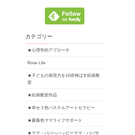
カテゴリー
★心理学的アプローチ
Rose Life
★子どもの表現力を10倍伸ばす絵画教
室
★絵画教室作品
★幸せ３色パステルアートセラピー
★薔薇色ママライフサポート
★ママ・パパへハッピーママ・パパサ