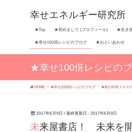
幸せエネルギー研究所
★Top
★初めまして (プロフィール)
★生き
★幸せ100倍レシピのブログ
★おといあわせ
★幸せ100倍レシピの
HOME
★幸せ100倍レシピのブログ
★私の年収１００
2017年6月9日
/ 最終更新日 :
2017年6月9日
未来屋書店！ 未来を開く本を売ってます！ 今日