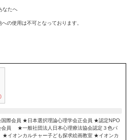
あなたへ
他への使用は不可となっております。
)
国際会員 ★日本選択理論心理学会正会員 ★認定NPO
会会員 ★一般社団法人日本心理療法協会認定３色パ
 ★イオンカルチャー子ども探求絵画教室 ★イオンカ