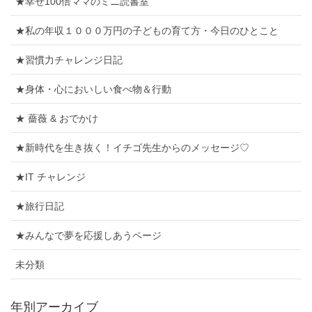
★幸せ100倍ママのミニ読書室
★私の年収１０００万円の子どもの育て方・今日のひとこと
★習慣力チャレンジ日記
★身体・心においしい食べ物＆行動
★ 薔薇 & おでかけ
★新時代を生き抜く！イチゴ先生からのメッセージ♡
★IT チャレンジ
★旅行日記
★みんなで夢を応援しあうページ
未分類
年別アーカイブ