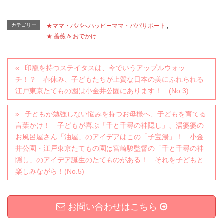
カテゴリー
★ママ・パパへハッピーママ・パパサポート
,
★ 薔薇 & おでかけ
印籠を持つステイタスは、今でいうアップルウォッ
チ！？ 春休み、子どもたちが上質な日本の美にふれられる
江戸東京たてもの園は小金井公園にあります！ (No.3)
子どもが勉強しない悩みを持つお母様へ、子どもを育てる
言葉かけ！ 子どもが喜ぶ「千と千尋の神隠し」、湯婆婆の
お風呂屋さん「油屋」のアイデアはこの「子宝湯」！ 小金
井公園・江戸東京たてもの園は宮崎駿監督の「千と千尋の神
隠し」のアイデア誕生のたてものがある！ それを子どもと
楽しみながら！(No.5)
お問い合わせはこちら