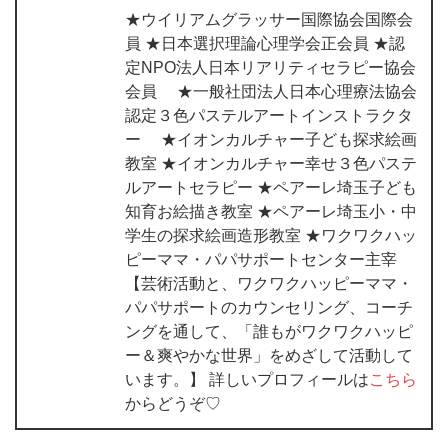
★ウイリアムグラッサー国際協会国際会
員 ★日本選択理論心理学会正会員 ★認
定NPO法人日本リアリティセラピー協会
会員 ★一般社団法人日本心理療法協会
認定３色パステルアートインストラクタ
ー ★イオンカルチャー子ども探求絵画
教室 ★イオンカルチャー幸せ３色パステ
ルアートセラピー ★ペアーレ埼玉子ども
知育お絵描き教室 ★ペアーレ埼玉小・中
学生の探求絵画造形教室 ★ワクワクハッ
ピーママ・パパサポートセンター主宰
【芸術活動と、ワクワクハッピーママ・
パパサポートのカウンセリング、コーチ
ングを通して、「誰もがワクワクハッピ
ー＆爽やかな世界」をめざして活動して
います。】 詳しいプロフィールは
こちら
からどうぞ♡