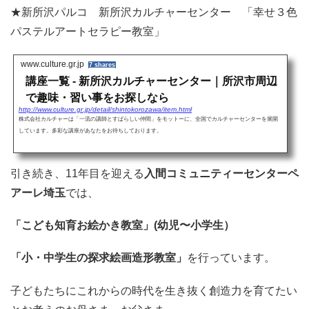
★新所沢パルコ 新所沢カルチャーセンター 「幸せ３色
パステルアートセラピー教室」
www.culture.gr.jp
7 shares
講座一覧 - 新所沢カルチャーセンター｜所沢市周辺
で趣味・習い事をお探しなら
http://www.culture.gr.jp/detail/shintokorozawa/item.html
株式会社カルチャーは「一流の講師とすばらしい仲間」をモットーに、全国でカルチャーセンターを展開
しています。多彩な講座があなたをお待ちしております。
引き続き、11年目を迎える
入間コミュニティーセンターペ
アーレ埼玉
では、
「こども知育お絵かき教室」(幼児〜小学生）
「小・中学生の探求絵画造形教室」
を行っています。
子どもたちにこれからの時代を生き抜く創造力を育てたい