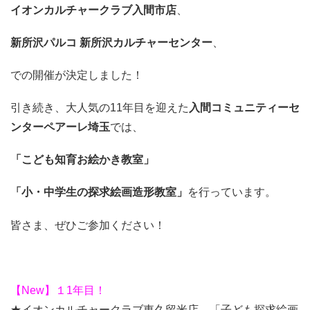
イオンカルチャークラブ入間市店
、
新所沢パルコ 新所沢カルチャーセンター
、
での開催が決定しました！
引き続き、大人気の11年目を迎えた
入間コミュニティーセ
ンターペアーレ埼玉
では、
「こども知育お絵かき教室」
「小・中学生の探求絵画造形教室」
を行っています。
皆さま、ぜひご参加ください！
【New】１1年目！
★イオンカルチャークラブ東久留米店 「子ども探求絵画