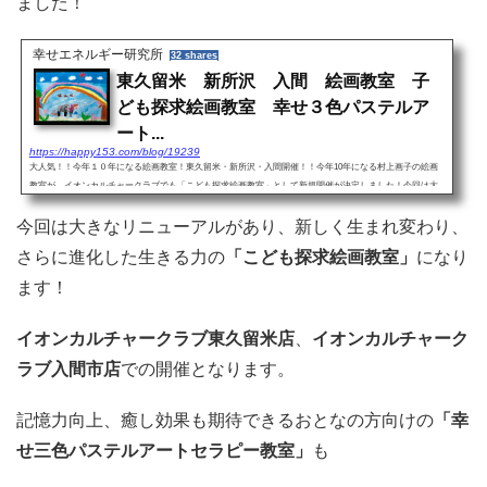
ました！
幸せエネルギー研究所
32 shares
東久留米 新所沢 入間 絵画教室 子
ども探求絵画教室 幸せ３色パステルア
ート...
https://happy153.com/blog/19239
大人気！！今年１０年になる絵画教室！東久留米・新所沢・入間開催！！今年10年になる村上画子の絵画
教室が、イオンカルチャークラブでも「こども探求絵画教室」として新規開催が決定しました！今回は大
きなリニューアルがあり、新しく生まれ変わり、さらに進化した...
今回は大きなリニューアルがあり、新しく生まれ変わり、
さらに進化した生きる力の
「こども探求絵画教室」
になり
ます！
イオンカルチャークラブ東久留米店
、
イオンカルチャーク
ラブ入間市店
での開催となります。
記憶力向上、癒し効果も期待できるおとなの方向けの
「幸
せ三色パステルアートセラピー教室」
も