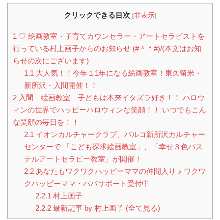
クリックできる目次
[
非表示
]
1
♡ 絵画教室・子育てカウンセラー・アートセラピストを
行っている村上画子からのお知らせ (#＾＾#)/(本文はお知
らせの次にございます)
1.1
大人気！！今年１1年になる絵画教室！東久留米・
新所沢・入間開催！！
2
入間 絵画教室 子どもは本来イタズラ好き！！ ハロウ
ィンの世界でハッピーハロウィンな笑顔！！ いつでもこん
な笑顔の毎日を！！
2.1
イオンカルチャークラブ、パルコ新所沢カルチャー
センターで 「こども探求絵画教室」、「幸せ３色パス
テルアートセラピー教室」が開催！
2.2
あなたもワクワクハッピーママの仲間入り ♪ ワクワ
クハッピーママ・パパサポート受付中
2.2.1
村上画子
2.2.2
最新記事 by 村上画子 (全て見る)