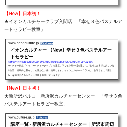
【New】日本初！
★イオンカルチャークラブ入間店 「幸せ３色パステルア
ートセラピー教室」
www.aeonculture.jp
25 shares
イオンカルチャー 【New】幸せ３色パステルアー
トセラピー
https://www.aeonculture.jp/products/detail.php?product_id=11657
カルチャー教室「イオンカルチャークラブ」を運営。学びと体験の場を通して、地域のお客様の楽しい趣
味生活、健康的な暮らし、心豊かな人生に貢献します。イオンカルチャークラブは、お客さまの「楽し
み」を応援するカルチャー情報を発信していきます。
【New】日本初！
★新所沢パルコ 新所沢カルチャーセンター 「幸せ３色
パステルアートセラピー教室」
www.culture.gr.jp
7 shares
講座一覧 - 新所沢カルチャーセンター｜所沢市周辺