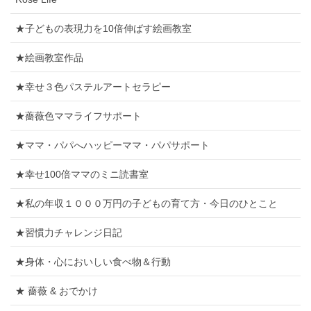
★子どもの表現力を10倍伸ばす絵画教室
★絵画教室作品
★幸せ３色パステルアートセラピー
★薔薇色ママライフサポート
★ママ・パパへハッピーママ・パパサポート
★幸せ100倍ママのミニ読書室
★私の年収１０００万円の子どもの育て方・今日のひとこと
★習慣力チャレンジ日記
★身体・心においしい食べ物＆行動
★ 薔薇 & おでかけ