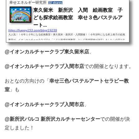
幸せエネルギー研究所
32 shares
東久留米 新所沢 入間 絵画教室 子
ども探求絵画教室 幸せ３色パステルア
ート...
https://happy153.com/blog/19239
大人気！！今年１０年になる絵画教室！東久留米・新所沢・入間開催！！今年10年になる村上画子の絵画
教室が、イオンカルチャークラブでも「こども探求絵画教室」として新規開催が決定しました！今回は大
きなリニューアルがあり、新しく生まれ変わり、さらに進化した...
@イオンカルチャークラブ東久留米店
、
@イオンカルチャークラブ入間市店
での開催となります。
おとなの方向けの「
幸せ三色パステルアートセラピー教
室
」も
@イオンカルチャークラブ入間市店
、
@新所沢パルコ 新所沢カルチャーセンター
での開催が決
定しました！