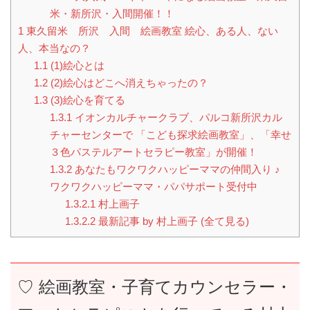
米・新所沢・入間開催！！
1
東久留米 所沢 入間 絵画教室 絵心、ある人、ない
人、本当なの？
1.1
(1)絵心とは
1.2
(2)絵心はどこへ消えちゃったの？
1.3
(3)絵心を育てる
1.3.1
イオンカルチャークラブ、パルコ新所沢カル
チャーセンターで 「こども探求絵画教室」、「幸せ
３色パステルアートセラピー教室」が開催！
1.3.2
あなたもワクワクハッピーママの仲間入り ♪
ワクワクハッピーママ・パパサポート受付中
1.3.2.1
村上画子
1.3.2.2
最新記事 by 村上画子 (全て見る)
♡ 絵画教室・子育てカウンセラー・