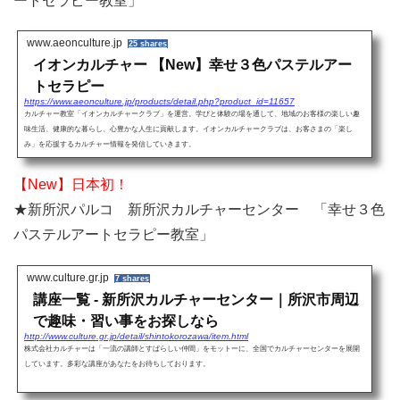
ートセラピー教室」
www.aeonculture.jp
25 shares
イオンカルチャー 【New】幸せ３色パステルアー
トセラピー
https://www.aeonculture.jp/products/detail.php?product_id=11657
カルチャー教室「イオンカルチャークラブ」を運営。学びと体験の場を通して、地域のお客様の楽しい趣
味生活、健康的な暮らし、心豊かな人生に貢献します。イオンカルチャークラブは、お客さまの「楽し
み」を応援するカルチャー情報を発信していきます。
【New】日本初！
★新所沢パルコ 新所沢カルチャーセンター 「幸せ３色
パステルアートセラピー教室」
www.culture.gr.jp
7 shares
講座一覧 - 新所沢カルチャーセンター｜所沢市周辺
で趣味・習い事をお探しなら
http://www.culture.gr.jp/detail/shintokorozawa/item.html
株式会社カルチャーは「一流の講師とすばらしい仲間」をモットーに、全国でカルチャーセンターを展開
しています。多彩な講座があなたをお待ちしております。