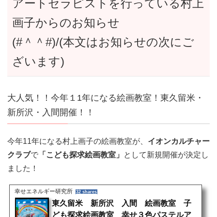
アートセラピストを行っている村上
画子からのお知らせ
(#＾＾#)/(本文はお知らせの次にご
ざいます)
大人気！！今年１1年になる絵画教室！東久留米・
新所沢・入間開催！！
今年11年になる村上画子の絵画教室が、
イオンカルチャー
クラブ
で
「こども探求絵画教室」
として新規開催が決定し
ました！
幸せエネルギー研究所
32 shares
東久留米 新所沢 入間 絵画教室 子
ども探求絵画教室 幸せ３色パステルア