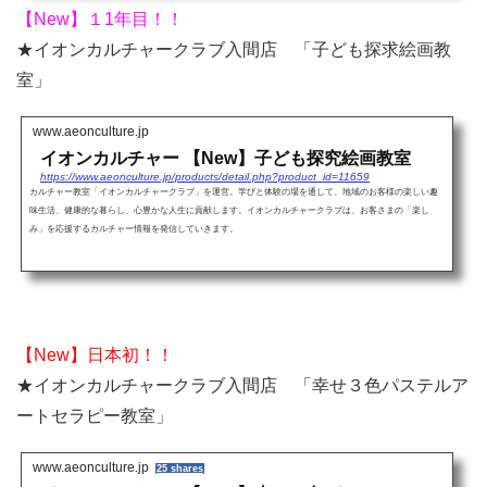
【New】１1年目！！
★イオンカルチャークラブ入間店 「子ども探求絵画教
室」
www.aeonculture.jp
イオンカルチャー 【New】子ども探究絵画教室
https://www.aeonculture.jp/products/detail.php?product_id=11659
カルチャー教室「イオンカルチャークラブ」を運営。学びと体験の場を通して、地域のお客様の楽しい趣
味生活、健康的な暮らし、心豊かな人生に貢献します。イオンカルチャークラブは、お客さまの「楽し
み」を応援するカルチャー情報を発信していきます。
【New】日本初！！
★イオンカルチャークラブ入間店 「幸せ３色パステルア
ートセラピー教室」
www.aeonculture.jp
25 shares