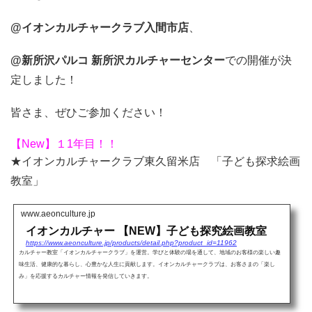
@イオンカルチャークラブ入間市店
、
@新所沢パルコ 新所沢カルチャーセンター
での開催が決
定しました！
皆さま、ぜひご参加ください！
【New】１1年目！！
★イオンカルチャークラブ東久留米店 「子ども探求絵画
教室」
www.aeonculture.jp
イオンカルチャー 【NEW】子ども探究絵画教室
https://www.aeonculture.jp/products/detail.php?product_id=11962
カルチャー教室「イオンカルチャークラブ」を運営。学びと体験の場を通して、地域のお客様の楽しい趣
味生活、健康的な暮らし、心豊かな人生に貢献します。イオンカルチャークラブは、お客さまの「楽し
み」を応援するカルチャー情報を発信していきます。