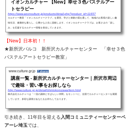
イオンカルチャー 【New】幸せ３色パステルアー
トセラピー
https://www.aeonculture.jp/products/detail.php?product_id=11657
カルチャー教室「イオンカルチャークラブ」を運営。学びと体験の場を通して、地域のお客様の楽しい趣
味生活、健康的な暮らし、心豊かな人生に貢献します。イオンカルチャークラブは、お客さまの「楽し
み」を応援するカルチャー情報を発信していきます。
【New】日本初！！
★新所沢パルコ 新所沢カルチャーセンター 「幸せ３色
パステルアートセラピー教室」
www.culture.gr.jp
7 shares
講座一覧 - 新所沢カルチャーセンター｜所沢市周辺
で趣味・習い事をお探しなら
http://www.culture.gr.jp/detail/shintokorozawa/item.html
株式会社カルチャーは「一流の講師とすばらしい仲間」をモットーに、全国でカルチャーセンターを展開
しています。多彩な講座があなたをお待ちしております。
引き続き、11年目を迎える
入間コミュニティーセンターペ
アーレ埼玉
では、