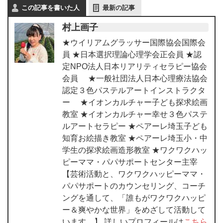
この記事を書いた人
最新の記事
村上画子
★ウイリアムグラッサー国際協会国際会
員 ★日本選択理論心理学会正会員 ★認
定NPO法人日本リアリティセラピー協会
会員 ★一般社団法人日本心理療法協会
認定３色パステルアートインストラクタ
ー ★イオンカルチャー子ども探求絵画
教室 ★イオンカルチャー幸せ３色パステ
ルアートセラピー ★ペアーレ埼玉子ども
知育お絵描き教室 ★ペアーレ埼玉小・中
学生の探求絵画造形教室 ★ワクワクハッ
ピーママ・パパサポートセンター主宰
【芸術活動と、ワクワクハッピーママ・
パパサポートのカウンセリング、コーチ
ングを通して、「誰もがワクワクハッピ
ー＆爽やかな世界」をめざして活動して
います。】 詳しいプロフィールは
こちら