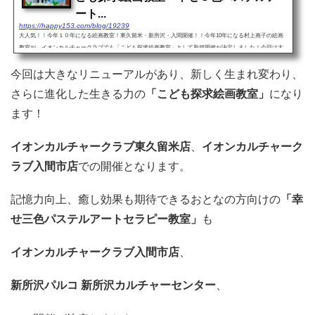
ート...
https://happy153.com/blog/19239
大人気！！今年１０年になる絵画教室！東久留米・新所沢・入間開催！！今年10年になる村上画子の絵画
教室が、イオンカルチャークラブでも「こども探求絵画教室」として新規開催が決定しました！今回は大
きなリニューアルがあり、新しく生まれ変わり、さらに進化した...
今回は大きなリニューアルがあり、新しく生まれ変わり、
さらに進化した生きる力の
「こども探求絵画教室」
になり
ます！
イオンカルチャークラブ東久留米店
、
イオンカルチャーク
ラブ入間市店
での開催となります。
記憶力向上、癒し効果も期待できるおとなの方向けの
「幸
せ三色パステルアートセラピー教室」
も
イオンカルチャークラブ入間市店
、
新所沢パルコ 新所沢カルチャーセンター
、