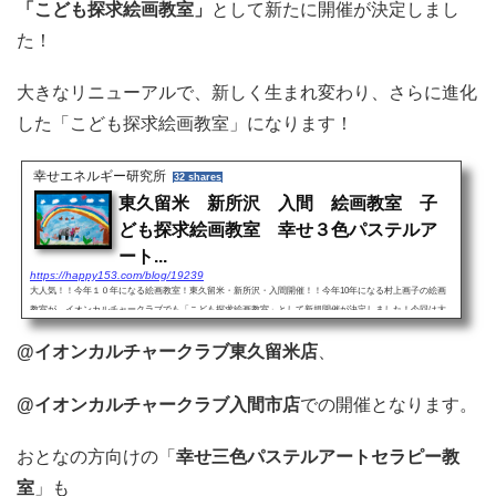
「こども探求絵画教室」
として新たに開催が決定しまし
た！
大きなリニューアルで、新しく生まれ変わり、さらに進化
した「こども探求絵画教室」になります！
幸せエネルギー研究所
32 shares
東久留米 新所沢 入間 絵画教室 子
ども探求絵画教室 幸せ３色パステルア
ート...
https://happy153.com/blog/19239
大人気！！今年１０年になる絵画教室！東久留米・新所沢・入間開催！！今年10年になる村上画子の絵画
教室が、イオンカルチャークラブでも「こども探求絵画教室」として新規開催が決定しました！今回は大
きなリニューアルがあり、新しく生まれ変わり、さらに進化した...
@イオンカルチャークラブ東久留米店
、
@イオンカルチャークラブ入間市店
での開催となります。
おとなの方向けの「
幸せ三色パステルアートセラピー教
室
」も