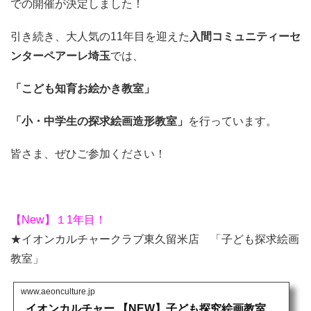
での開催が決定しました！
引き続き、大人気の11年目を迎えた
入間コミュニティーセ
ンターペアーレ埼玉
では、
「こども知育お絵かき教室」
「小・中学生の探求絵画造形教室」
を行っています。
皆さま、ぜひご参加ください！
【New】１1年目！
★イオンカルチャークラブ東久留米店 「子ども探求絵画
教室」
www.aeonculture.jp
イオンカルチャー 【NEW】子ども探究絵画教室