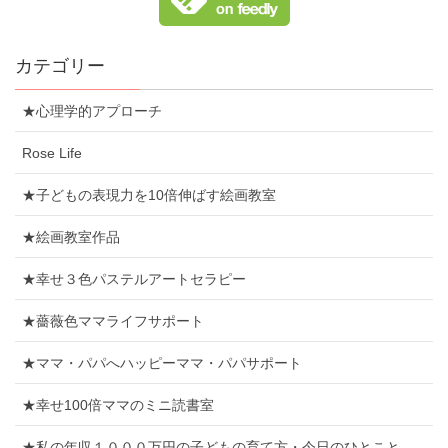
カテゴリー
★心理学的アプローチ
Rose Life
★子どもの表現力を10倍伸ばす絵画教室
★絵画教室作品
★幸せ３色パステルアートセラピー
★薔薇色ママライフサポート
★ママ・パパへハッピーママ・パパサポート
★幸せ100倍ママのミニ読書室
★私の年収１０００万円の子どもの育て方・今日のひとこと