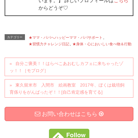
います。】 詳しいプロフィールは
こちら
からどうぞ♡
カテゴリー
★ママ・パパへハッピーママ・パパサポート
,
★習慣力チャレンジ日記
,
★身体・心においしい食べ物＆行動
自分ご褒美！！はらぺこあおむしカフェに来ちゃったゾ
ッ！！［モブログ］
東久留米市 入間市 絵画教室 2017年、ぼくは栽培飼
育係りをがんばったぞ！！[自己肯定感を育てる]
お問い合わせはこちら