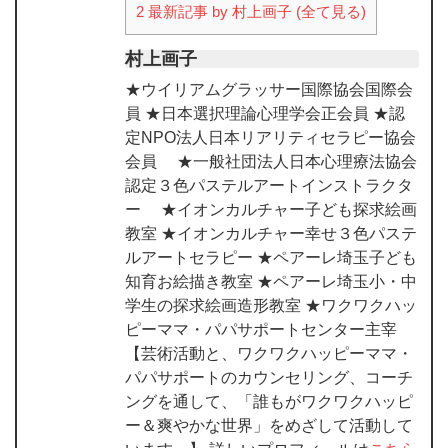
2
最新記事 by 村上画子 (全て見る)
村上画子
★ウイリアムグラッサー国際協会国際会
員 ★日本選択理論心理学会正会員 ★認
定NPO法人日本リアリティセラピー協会
会員 ★一般社団法人日本心理療法協会
認定３色パステルアートインストラクタ
ー ★イオンカルチャー子ども探求絵画
教室 ★イオンカルチャー幸せ３色パステ
ルアートセラピー ★ペアーレ埼玉子ども
知育お絵描き教室 ★ペアーレ埼玉小・中
学生の探求絵画造形教室 ★ワクワクハッ
ピーママ・パパサポートセンター主宰
【芸術活動と、ワクワクハッピーママ・
パパサポートのカウンセリング、コーチ
ングを通して、「誰もがワクワクハッピ
ー＆爽やかな世界」をめざして活動して