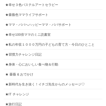
★幸せ３色パステルアートセラピー
★薔薇色ママライフサポート
★ママ・パパへハッピーママ・パパサポート
★幸せ100倍ママのミニ読書室
★私の年収１０００万円の子どもの育て方・今日のひとこと
★習慣力チャレンジ日記
★身体・心においしい食べ物＆行動
★ 薔薇 & おでかけ
★新時代を生き抜く！イチゴ先生からのメッセージ♡
★IT チャレンジ
★旅行日記