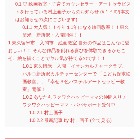
0.1
♡ 絵画教室・子育てカウンセラー・アートセラピス
トを行っている村上画子からのお知らせ (#＾＾#)/(本文
はお知らせの次にございます)
0.1.1
大人気！！今年１1年になる絵画教室！！東久
留米・新所沢・入間開催！！
1
東久留米市 入間市 絵画教室 自分の作品はこんなに愛
おしい！！ そんな作品を創れる喜びを体験できるからこ
そ、絵を描くことでヤル気が持てるのです！！
1.0.1
東久留米 入間 イオンカルチャークラブ、
パルコ新所沢カルチャーセンターで 「こども探求絵
画教室」、「幸せ３色パステルアートセラピー教
室」開催！
1.0.2
あなたもワクワクハッピーママの仲間入り ♪
ワクワクハッピーママ・パパサポート受付中
1.0.2.1
村上画子
1.0.2.2
最新記事 by 村上画子 (全て見る)