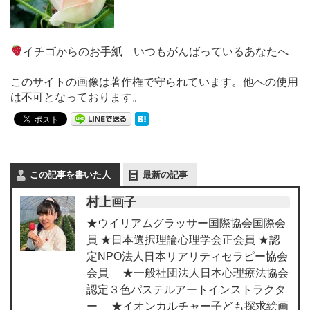
イチゴからのお手紙 いつもがんばっているあなたへ
このサイトの画像は著作権で守られています。他への使用
は不可となっております。
この記事を書いた人
最新の記事
村上画子
★ウイリアムグラッサー国際協会国際会
員 ★日本選択理論心理学会正会員 ★認
定NPO法人日本リアリティセラピー協会
会員 ★一般社団法人日本心理療法協会
認定３色パステルアートインストラクタ
ー ★イオンカルチャー子ども探求絵画