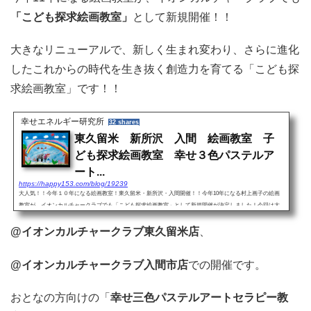
「こども探求絵画教室」
として新規開催！！
大きなリニューアルで、新しく生まれ変わり、さらに進化
したこれからの時代を生き抜く創造力を育てる「こども探
求絵画教室」です！！
幸せエネルギー研究所
32 shares
東久留米 新所沢 入間 絵画教室 子
ども探求絵画教室 幸せ３色パステルア
ート...
https://happy153.com/blog/19239
大人気！！今年１０年になる絵画教室！東久留米・新所沢・入間開催！！今年10年になる村上画子の絵画
教室が、イオンカルチャークラブでも「こども探求絵画教室」として新規開催が決定しました！今回は大
きなリニューアルがあり、新しく生まれ変わり、さらに進化した...
@イオンカルチャークラブ東久留米店
、
@イオンカルチャークラブ入間市店
での開催です。
おとなの方向けの「
幸せ三色パステルアートセラピー教