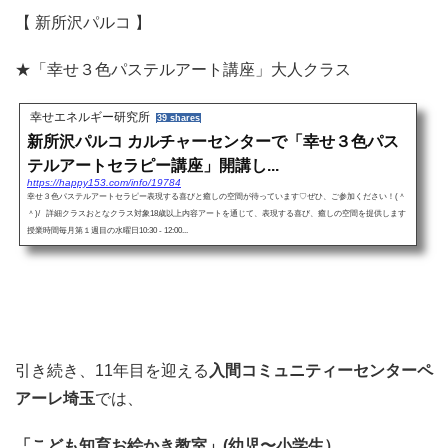
【 新所沢パルコ 】
★「幸せ３色パステルアート講座」大人クラス
幸せエネルギー研究所
39 shares
新所沢パルコ カルチャーセンターで「幸せ３色パス
テルアートセラピー講座」開講し...
https://happy153.com/info/19784
幸せ３色パステルアートセラピー表現する喜びと癒しの空間が待っています♡ぜひ、ご参加ください！(＾
＾)/ 詳細クラスおとなクラス対象18歳以上内容アートを通じて、表現する喜び、癒しの空間を提供します
授業時間毎月第１週目の水曜日10:30 - 12:00...
引き続き、11年目を迎える
入間コミュニティーセンターペ
アーレ埼玉
では、
「こども知育お絵かき教室」(幼児〜小学生）