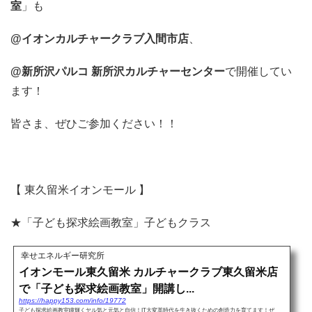
室
」も
@イオンカルチャークラブ入間市店
、
@新所沢パルコ 新所沢カルチャーセンター
で開催してい
ます！
皆さま、ぜひご参加ください！！
【 東久留米イオンモール 】
★「子ども探求絵画教室」子どもクラス
幸せエネルギー研究所
イオンモール東久留米 カルチャークラブ東久留米店
で「子ども探求絵画教室」開講し...
https://happy153.com/info/19772
子ども探求絵画教室瞳輝くヤル気と元気と自信！IT大変革時代を生き抜くための創造力を育てます！ぜ