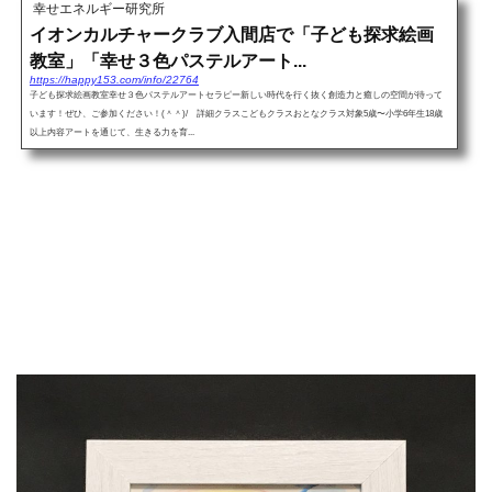
幸せエネルギー研究所
イオンカルチャークラブ入間店で「子ども探求絵画
教室」「幸せ３色パステルアート...
https://happy153.com/info/22764
子ども探求絵画教室幸せ３色パステルアートセラピー新しい時代を行く抜く創造力と癒しの空間が待って
います！ぜひ、ご参加ください！(＾＾)/ 詳細クラスこどもクラスおとなクラス対象5歳〜小学6年生18歳
以上内容アートを通じて、生きる力を育...