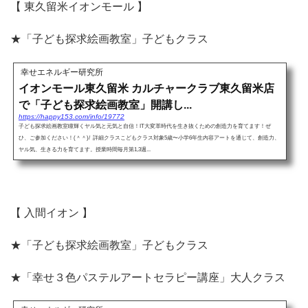
【 東久留米イオンモール 】
★「子ども探求絵画教室」子どもクラス
幸せエネルギー研究所
イオンモール東久留米 カルチャークラブ東久留米店
で「子ども探求絵画教室」開講し...
https://happy153.com/info/19772
子ども探求絵画教室瞳輝くヤル気と元気と自信！IT大変革時代を生き抜くための創造力を育てます！ぜ
ひ、ご参加ください！(＾＾)/ 詳細クラスこどもクラス対象5歳〜小学6年生内容アートを通じて、創造力、
ヤル気、生きる力を育てます。授業時間毎月第1,3週...
【 入間イオン 】
★「子ども探求絵画教室」子どもクラス
★「幸せ３色パステルアートセラピー講座」大人クラス