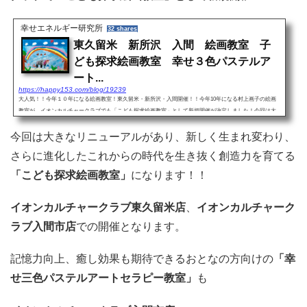
幸せエネルギー研究所
32 shares
東久留米 新所沢 入間 絵画教室 子
ども探求絵画教室 幸せ３色パステルア
ート...
https://happy153.com/blog/19239
大人気！！今年１０年になる絵画教室！東久留米・新所沢・入間開催！！今年10年になる村上画子の絵画
教室が、イオンカルチャークラブでも「こども探求絵画教室」として新規開催が決定しました！今回は大
きなリニューアルがあり、新しく生まれ変わり、さらに進化した...
今回は大きなリニューアルがあり、新しく生まれ変わり、
さらに進化したこれからの時代を生き抜く創造力を育てる
「こども探求絵画教室」
になります！！
イオンカルチャークラブ東久留米店
、
イオンカルチャーク
ラブ入間市店
での開催となります。
記憶力向上、癒し効果も期待できるおとなの方向けの
「幸
せ三色パステルアートセラピー教室」
も