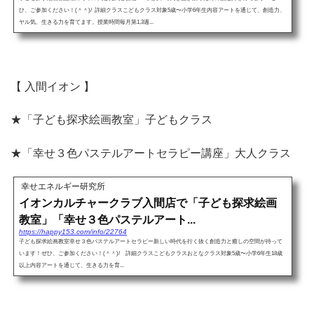
ひ、ご参加ください！(＾＾)/ 詳細クラスこどもクラス対象5歳〜小学6年生内容アートを通じて、創造力、
ヤル気、生きる力を育てます。授業時間毎月第1,3週...
【 入間イオン 】
★「子ども探求絵画教室」子どもクラス
★「幸せ３色パステルアートセラピー講座」大人クラス
幸せエネルギー研究所
イオンカルチャークラブ入間店で「子ども探求絵画
教室」「幸せ３色パステルアート...
https://happy153.com/info/22764
子ども探求絵画教室幸せ３色パステルアートセラピー新しい時代を行く抜く創造力と癒しの空間が待って
います！ぜひ、ご参加ください！(＾＾)/ 詳細クラスこどもクラスおとなクラス対象5歳〜小学6年生18歳
以上内容アートを通じて、生きる力を育...