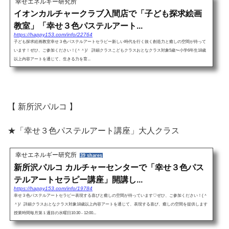
幸せエネルギー研究所
イオンカルチャークラブ入間店で「子ども探求絵画
教室」「幸せ３色パステルアート...
https://happy153.com/info/22764
子ども探求絵画教室幸せ３色パステルアートセラピー新しい時代を行く抜く創造力と癒しの空間が待って
います！ぜひ、ご参加ください！(＾＾)/ 詳細クラスこどもクラスおとなクラス対象5歳〜小学6年生18歳
以上内容アートを通じて、生きる力を育...
【 新所沢パルコ 】
★「幸せ３色パステルアート講座」大人クラス
幸せエネルギー研究所
39 shares
新所沢パルコ カルチャーセンターで「幸せ３色パス
テルアートセラピー講座」開講し...
https://happy153.com/info/19784
幸せ３色パステルアートセラピー表現する喜びと癒しの空間が待っています♡ぜひ、ご参加ください！(＾
＾)/ 詳細クラスおとなクラス対象18歳以上内容アートを通じて、表現する喜び、癒しの空間を提供します
授業時間毎月第１週目の水曜日10:30 - 12:00...