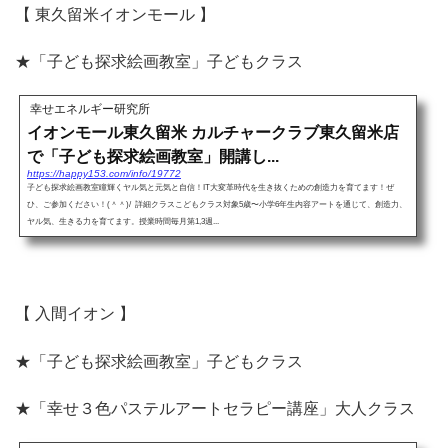
【 東久留米イオンモール 】
★「子ども探求絵画教室」子どもクラス
幸せエネルギー研究所
イオンモール東久留米 カルチャークラブ東久留米店
で「子ども探求絵画教室」開講し...
https://happy153.com/info/19772
子ども探求絵画教室瞳輝くヤル気と元気と自信！IT大変革時代を生き抜くための創造力を育てます！ぜ
ひ、ご参加ください！(＾＾)/ 詳細クラスこどもクラス対象5歳〜小学6年生内容アートを通じて、創造力、
ヤル気、生きる力を育てます。授業時間毎月第1,3週...
【 入間イオン 】
★「子ども探求絵画教室」子どもクラス
★「幸せ３色パステルアートセラピー講座」大人クラス