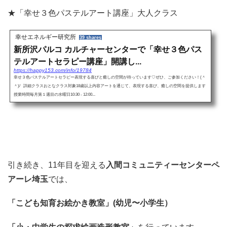
★「幸せ３色パステルアート講座」大人クラス
幸せエネルギー研究所
39 shares
新所沢パルコ カルチャーセンターで「幸せ３色パス
テルアートセラピー講座」開講し...
https://happy153.com/info/19784
幸せ３色パステルアートセラピー表現する喜びと癒しの空間が待っています♡ぜひ、ご参加ください！(＾
＾)/ 詳細クラスおとなクラス対象18歳以上内容アートを通じて、表現する喜び、癒しの空間を提供します
授業時間毎月第１週目の水曜日10:30 - 12:00...
引き続き、11年目を迎える
入間コミュニティーセンターペ
アーレ埼玉
では、
「こども知育お絵かき教室」(幼児〜小学生）