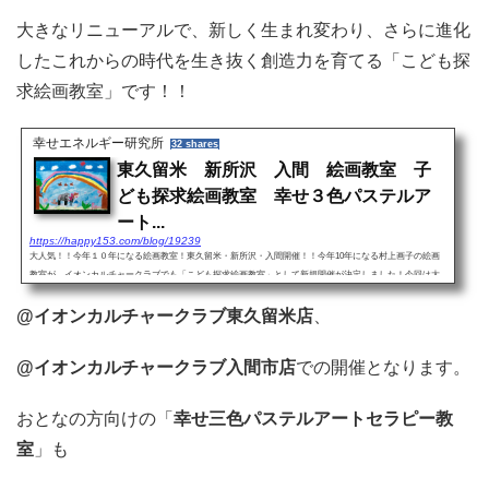
大きなリニューアルで、新しく生まれ変わり、さらに進化
したこれからの時代を生き抜く創造力を育てる「こども探
求絵画教室」です！！
幸せエネルギー研究所
32 shares
東久留米 新所沢 入間 絵画教室 子
ども探求絵画教室 幸せ３色パステルア
ート...
https://happy153.com/blog/19239
大人気！！今年１０年になる絵画教室！東久留米・新所沢・入間開催！！今年10年になる村上画子の絵画
教室が、イオンカルチャークラブでも「こども探求絵画教室」として新規開催が決定しました！今回は大
きなリニューアルがあり、新しく生まれ変わり、さらに進化した...
@イオンカルチャークラブ東久留米店
、
@イオンカルチャークラブ入間市店
での開催となります。
おとなの方向けの「
幸せ三色パステルアートセラピー教
室
」も