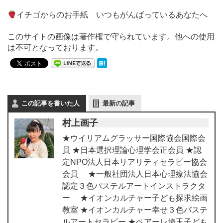
イチゴからのお手紙 いつもがんばっているあなたへ
このサイトの画像は著作権で守られています。他への使用
は不可となっております。
この記事を書いた人
最新の記事
村上画子
★ウイリアムグラッサー国際協会国際会
員 ★日本選択理論心理学会正会員 ★認
定NPO法人日本リアリティセラピー協会
会員 ★一般社団法人日本心理療法協会
認定３色パステルアートインストラクタ
ー ★イオンカルチャー子ども探求絵画
教室 ★イオンカルチャー幸せ３色パステ
ルアートセラピー ★ペアーレ埼玉子ども