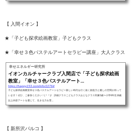
【 入間イオン 】
★「子ども探求絵画教室」子どもクラス
★「幸せ３色パステルアートセラピー講座」大人クラス
幸せエネルギー研究所
イオンカルチャークラブ入間店で「子ども探求絵画
教室」「幸せ３色パステルアート...
https://happy153.com/info/22764
子ども探求絵画教室幸せ３色パステルアートセラピー新しい時代を行く抜く創造力と癒しの空間が待って
います！ぜひ、ご参加ください！(＾＾)/ 詳細クラスこどもクラスおとなクラス対象5歳〜小学6年生18歳
以上内容アートを通じて、生きる力を育...
【 新所沢パルコ 】