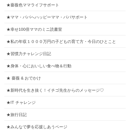
★薔薇色ママライフサポート
★ママ・パパへハッピーママ・パパサポート
★幸せ100倍ママのミニ読書室
★私の年収１０００万円の子どもの育て方・今日のひとこと
★習慣力チャレンジ日記
★身体・心においしい食べ物＆行動
★ 薔薇 & おでかけ
★新時代を生き抜く！イチゴ先生からのメッセージ♡
★IT チャレンジ
★旅行日記
★みんなで夢を応援しあうページ