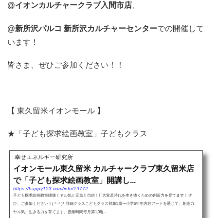
@イオンカルチャークラブ入間市店
、
@新所沢パルコ 新所沢カルチャーセンター
での開催して
います！
皆さま、ぜひご参加ください！！
【 東久留米イオンモール 】
★「子ども探求絵画教室」子どもクラス
幸せエネルギー研究所
イオンモール東久留米 カルチャークラブ東久留米店
で「子ども探求絵画教室」開講し...
https://happy153.com/info/19772
子ども探求絵画教室瞳輝くヤル気と元気と自信！IT大変革時代を生き抜くための創造力を育てます！ぜ
ひ、ご参加ください！(＾＾)/ 詳細クラスこどもクラス対象5歳〜小学6年生内容アートを通じて、創造力、
ヤル気、生きる力を育てます。授業時間毎月第1,3週...