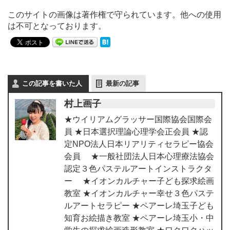
このサイトの画像は著作権で守られています。他への使用
は不可となっております。
この記事を書いた人
最新の記事
村上画子
★ウイリアムグラッサー国際協会国際会
員 ★日本選択理論心理学会正会員 ★認
定NPO法人日本リアリティセラピー協会
会員 ★一般社団法人日本心理療法協会
認定３色パステルアートインストラクタ
ー ★イオンカルチャー子ども探求絵画
教室 ★イオンカルチャー幸せ３色パステ
ルアートセラピー ★ペアーレ埼玉子ども
知育お絵描き教室 ★ペアーレ埼玉小・中