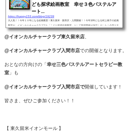
ども探求絵画教室 幸せ３色パステルア
ート...
https://happy153.com/blog/19239
大人気！！今年１０年になる絵画教室！東久留米・新所沢・入間開催！！今年10年になる村上画子の絵画
教室が、イオンカルチャークラブでも「こども探求絵画教室」として新規開催が決定しました！今回は大
きなリニューアルがあり、新しく生まれ変わり、さらに進化した...
@イオンカルチャークラブ東久留米店
、
@イオンカルチャークラブ入間市店
での開催となります。
おとなの方向けの「
幸せ三色パステルアートセラピー教
室
」も
@イオンカルチャークラブ入間市店で
開催しています！
皆さま、ぜひご参加ください！！
【 東久留米イオンモール 】