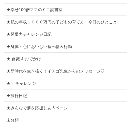
★幸せ100倍ママのミニ読書室
★私の年収１０００万円の子どもの育て方・今日のひとこと
★習慣力チャレンジ日記
★身体・心においしい食べ物＆行動
★ 薔薇 & おでかけ
★新時代を生き抜く！イチゴ先生からのメッセージ♡
★IT チャレンジ
★旅行日記
★みんなで夢を応援しあうページ
未分類