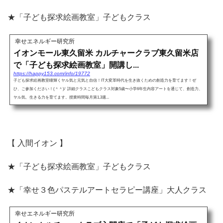
★「子ども探求絵画教室」子どもクラス
幸せエネルギー研究所
イオンモール東久留米 カルチャークラブ東久留米店
で「子ども探求絵画教室」開講し...
https://happy153.com/info/19772
子ども探求絵画教室瞳輝くヤル気と元気と自信！IT大変革時代を生き抜くための創造力を育てます！ぜ
ひ、ご参加ください！(＾＾)/ 詳細クラスこどもクラス対象5歳〜小学6年生内容アートを通じて、創造力、
ヤル気、生きる力を育てます。授業時間毎月第1,3週...
【 入間イオン 】
★「子ども探求絵画教室」子どもクラス
★「幸せ３色パステルアートセラピー講座」大人クラス
幸せエネルギー研究所