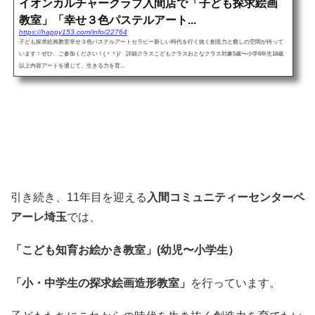
イオンカルチャークラブ入間店で「子ども探求絵画
教室」「幸せ３色パステルアート...
https://happy153.com/info/22764
子ども探求絵画教室幸せ３色パステルアートセラピー新しい時代を行く抜く創造力と癒しの空間が待って
います！ぜひ、ご参加ください！(＾＾)/ 詳細クラスこどもクラスおとなクラス対象5歳〜小学6年生18歳
以上内容アートを通じて、生きる力を育...
引き続き、11年目を迎える
入間コミュニティーセンターペ
アーレ埼玉
では、
「こども知育お絵かき教室」(幼児〜小学生）
「小・中学生の探求絵画造形教室」
を行っています。