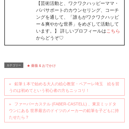
【芸術活動と、ワクワクハッピーママ・
パパサポートのカウンセリング、コーチ
ングを通して、「誰もがワクワクハッピ
ー＆爽やかな世界」をめざして活動して
います。】 詳しいプロフィールは
こちら
からどうぞ♡
カテゴリー
★ 薔薇 & おでかけ
鉛筆１本で始める大人の絵心教室・ペアーレ埼玉 絵を習
うのは初めてという初心者の方もニッコリ！
ファーバーカステル (FABER-CASTELL) 、東京ミッドタ
ウンにある 世界最古のドイツのメーカーの鉛筆を子どもに持
たせたら？