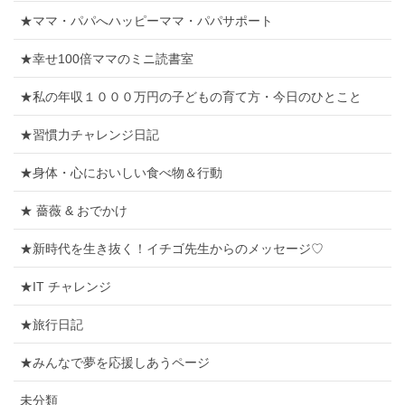
★ママ・パパへハッピーママ・パパサポート
★幸せ100倍ママのミニ読書室
★私の年収１０００万円の子どもの育て方・今日のひとこと
★習慣力チャレンジ日記
★身体・心においしい食べ物＆行動
★ 薔薇 & おでかけ
★新時代を生き抜く！イチゴ先生からのメッセージ♡
★IT チャレンジ
★旅行日記
★みんなで夢を応援しあうページ
未分類