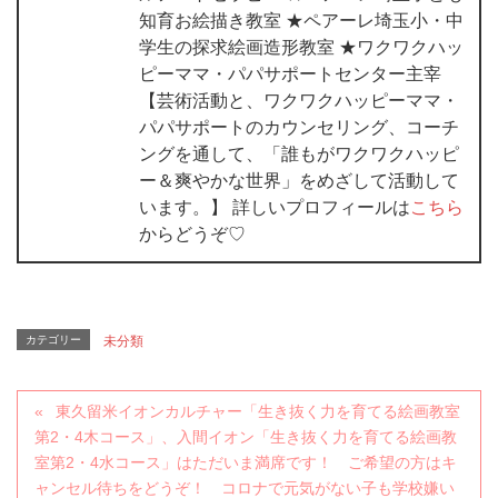
知育お絵描き教室 ★ペアーレ埼玉小・中
学生の探求絵画造形教室 ★ワクワクハッ
ピーママ・パパサポートセンター主宰
【芸術活動と、ワクワクハッピーママ・
パパサポートのカウンセリング、コーチ
ングを通して、「誰もがワクワクハッピ
ー＆爽やかな世界」をめざして活動して
います。】 詳しいプロフィールは
こちら
からどうぞ♡
カテゴリー
未分類
東久留米イオンカルチャー「生き抜く力を育てる絵画教室
第2・4木コース」、入間イオン「生き抜く力を育てる絵画教
室第2・4水コース」はただいま満席です！ ご希望の方はキ
ャンセル待ちをどうぞ！ コロナで元気がない子も学校嫌い