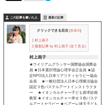
この記事を書いた人
最新の記事
クリックできる目次
[
非表示
]
1
村上画子
2
最新記事 by 村上画子 (全て見る)
村上画子
★ウイリアムグラッサー国際協会国際会
員 ★日本選択理論心理学会正会員 ★認
定NPO法人日本リアリティセラピー協会
会員 ★一般社団法人日本心理療法協会
認定３色パステルアートインストラクタ
ー ★イオンカルチャー子ども探求絵画
教室 ★イオンカルチャー幸せ３色パステ
ルアートセラピー ★ペアーレ埼玉子ども