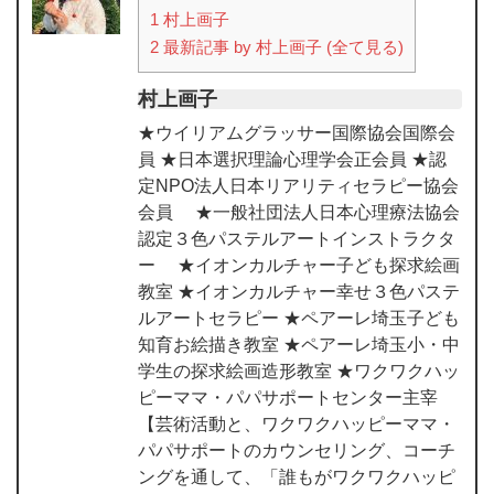
1
村上画子
2
最新記事 by 村上画子 (全て見る)
村上画子
★ウイリアムグラッサー国際協会国際会
員 ★日本選択理論心理学会正会員 ★認
定NPO法人日本リアリティセラピー協会
会員 ★一般社団法人日本心理療法協会
認定３色パステルアートインストラクタ
ー ★イオンカルチャー子ども探求絵画
教室 ★イオンカルチャー幸せ３色パステ
ルアートセラピー ★ペアーレ埼玉子ども
知育お絵描き教室 ★ペアーレ埼玉小・中
学生の探求絵画造形教室 ★ワクワクハッ
ピーママ・パパサポートセンター主宰
【芸術活動と、ワクワクハッピーママ・
パパサポートのカウンセリング、コーチ
ングを通して、「誰もがワクワクハッピ