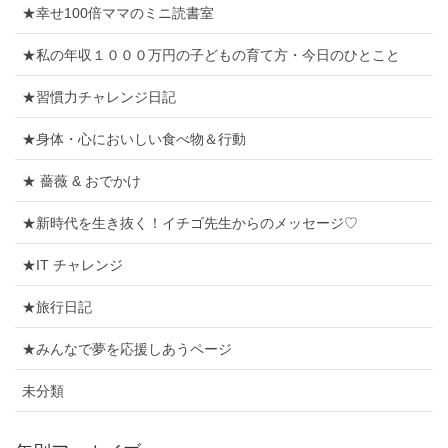
★幸せ100倍ママのミニ読書室
★私の年収１０００万円の子どもの育て方・今日のひとこと
★習慣力チャレンジ日記
★身体・心においしい食べ物＆行動
★ 薔薇 & おでかけ
★新時代を生き抜く！イチゴ先生からのメッセージ♡
★IT チャレンジ
★旅行日記
★みんなで夢を応援しあうページ
未分類