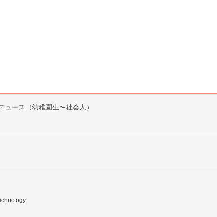
デュース（幼稚園生〜社会人）
echnology.