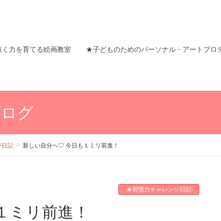
抜く力を育てる絵画教室
★子どものためのパーソナル・アートプロ
ブログ
ジ日記
新しい自分へ♡ 今日も１ミリ前進！
★習慣力チャレンジ日記
も１ミリ前進！