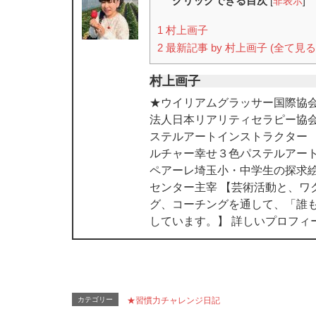
クリックできる目次
[
非表示
]
1
村上画子
2
最新記事 by 村上画子 (全て見る
村上画子
★ウイリアムグラッサー国際協会
法人日本リアリティセラピー協
ステルアートインストラクター
ルチャー幸せ３色パステルアート
ペアーレ埼玉小・中学生の探求絵
センター主宰 【芸術活動と、ワ
グ、コーチングを通して、「誰
しています。】 詳しいプロフィ
カテゴリー
★習慣力チャレンジ日記