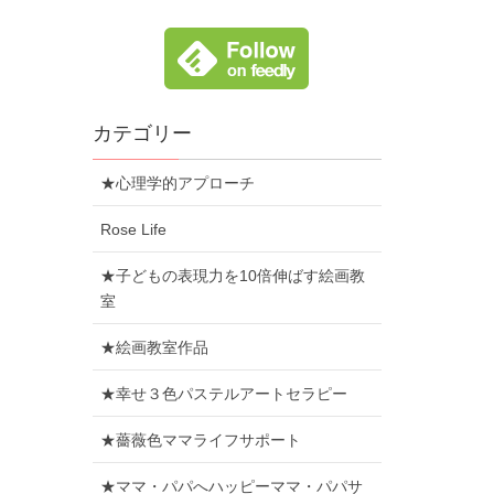
カテゴリー
★心理学的アプローチ
Rose Life
★子どもの表現力を10倍伸ばす絵画教
室
★絵画教室作品
★幸せ３色パステルアートセラピー
★薔薇色ママライフサポート
★ママ・パパへハッピーママ・パパサ