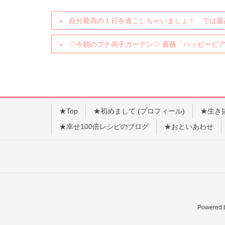
自分最高の１日を過ごしちゃいましょ！ では
♡今朝のプチ画子ガーデン♡ 薔薇「ハッピーピ
★Top
★初めまして (プロフィール)
★生き
★幸せ100倍レシピのブログ
★おといあわせ
Powered 