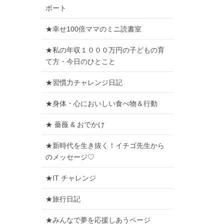
ポート
★幸せ100倍ママのミニ読書室
★私の年収１０００万円の子どもの育
て方・今日のひとこと
★習慣力チャレンジ日記
★身体・心においしい食べ物＆行動
★ 薔薇 & おでかけ
★新時代を生き抜く！イチゴ先生から
のメッセージ♡
★IT チャレンジ
★旅行日記
★みんなで夢を応援しあうページ