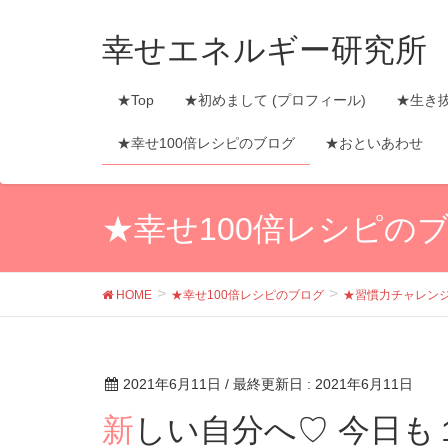
幸せエネルギー研究所
★Top
★初めまして (プロフィール)
★生き
★幸せ100倍レシピのブログ
★おといあわせ
★幸せ100倍レシピの
HOME
★幸せ100倍レシピのブログ
★習慣力チャレン
2021年6月11日
/ 最終更新日 :
2021年6月11日
新しい自分へ♡ 今日