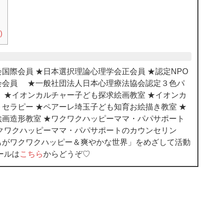
)
国際会員 ★日本選択理論心理学会正会員 ★認定NPO
会会員 ★一般社団法人日本心理療法協会認定３色パ
 ★イオンカルチャー子ども探求絵画教室 ★イオンカ
セラピー ★ペアーレ埼玉子ども知育お絵描き教室 ★
画造形教室 ★ワクワクハッピーママ・パパサポート
クワクハッピーママ・パパサポートのカウンセリン
もがワクワクハッピー＆爽やかな世界」をめざして活動
ールは
こちら
からどうぞ♡