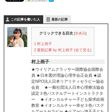
この記事を書いた人
最新の記事
クリックできる目次
[
非表示
]
1
村上画子
2
最新記事 by 村上画子 (全て見る)
村上画子
★ウイリアムグラッサー国際協会国際会
員 ★日本選択理論心理学会正会員 ★認
定NPO法人日本リアリティセラピー協会
会員 ★一般社団法人日本心理療法協会
認定３色パステルアートインストラクタ
ー ★イオンカルチャー子ども探求絵画
教室 ★イオンカルチャー幸せ３色パステ
ルアートセラピー ★ペアーレ埼玉子ども