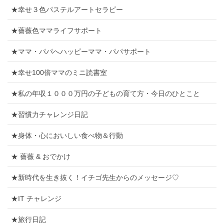
★幸せ３色パステルアートセラピー
★薔薇色ママライフサポート
★ママ・パパへハッピーママ・パパサポート
★幸せ100倍ママのミニ読書室
★私の年収１０００万円の子どもの育て方・今日のひとこと
★習慣力チャレンジ日記
★身体・心においしい食べ物＆行動
★ 薔薇 & おでかけ
★新時代を生き抜く！イチゴ先生からのメッセージ♡
★IT チャレンジ
★旅行日記