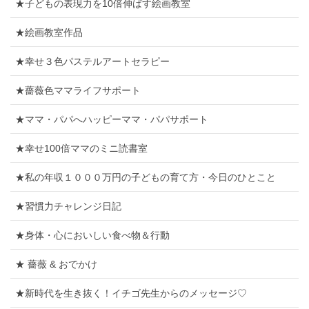
★子どもの表現力を10倍伸ばす絵画教室
★絵画教室作品
★幸せ３色パステルアートセラピー
★薔薇色ママライフサポート
★ママ・パパへハッピーママ・パパサポート
★幸せ100倍ママのミニ読書室
★私の年収１０００万円の子どもの育て方・今日のひとこと
★習慣力チャレンジ日記
★身体・心においしい食べ物＆行動
★ 薔薇 & おでかけ
★新時代を生き抜く！イチゴ先生からのメッセージ♡