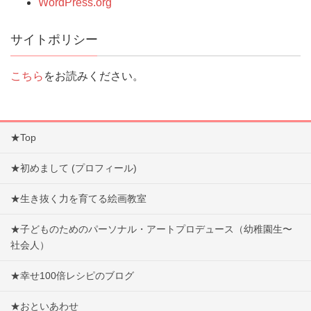
WordPress.org
サイトポリシー
こちら
をお読みください。
★Top
★初めまして (プロフィール)
★生き抜く力を育てる絵画教室
★子どものためのパーソナル・アートプロデュース（幼稚園生〜
社会人）
★幸せ100倍レシピのブログ
★おといあわせ