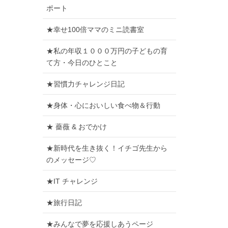
ポート
★幸せ100倍ママのミニ読書室
★私の年収１０００万円の子どもの育
て方・今日のひとこと
★習慣力チャレンジ日記
★身体・心においしい食べ物＆行動
★ 薔薇 & おでかけ
★新時代を生き抜く！イチゴ先生から
のメッセージ♡
★IT チャレンジ
★旅行日記
★みんなで夢を応援しあうページ