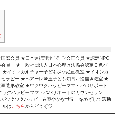
)
国際会員 ★日本選択理論心理学会正会員 ★認定NPO
会会員 ★一般社団法人日本心理療法協会認定３色パ
 ★イオンカルチャー子ども探求絵画教室 ★イオンカ
セラピー ★ペアーレ埼玉子ども知育お絵描き教室 ★
画造形教室 ★ワクワクハッピーママ・パパサポート
クワクハッピーママ・パパサポートのカウンセリン
もがワクワクハッピー＆爽やかな世界」をめざして活動
ールは
こちら
からどうぞ♡