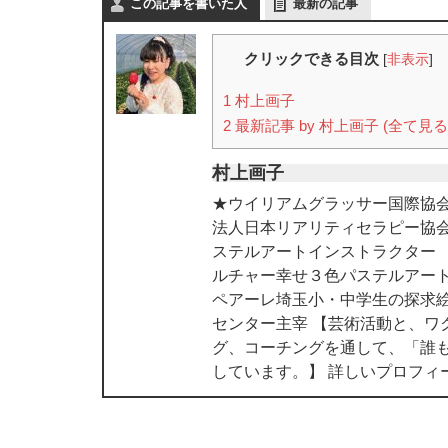
この記事を書いた人
最新の記事
クリックできる目次
[
非表示
]
1
村上画子
2
最新記事 by 村上画子 (全て見る
村上画子
★ウイリアムグラッサー国際協会
法人日本リアリティセラピー協
ステルアートインストラクター
ルチャー幸せ３色パステルアート
ペアーレ埼玉小・中学生の探求絵
センター主宰 【芸術活動と、ワ
グ、コーチングを通して、「誰
しています。】 詳しいプロフィ