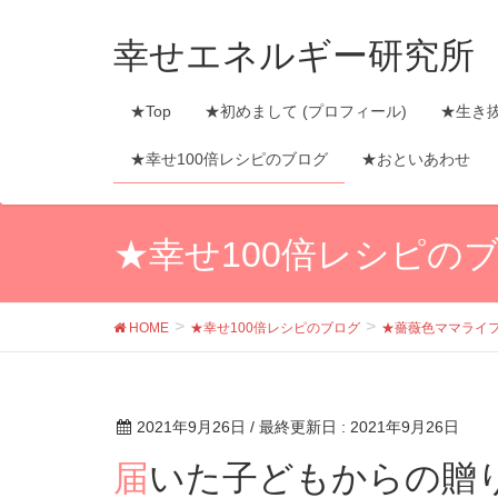
幸せエネルギー研究所
★Top
★初めまして (プロフィール)
★生き
★幸せ100倍レシピのブログ
★おといあわせ
★幸せ100倍レシピの
HOME
★幸せ100倍レシピのブログ
★薔薇色ママライ
2021年9月26日
/ 最終更新日 :
2021年9月26日
届いた子どもからの贈