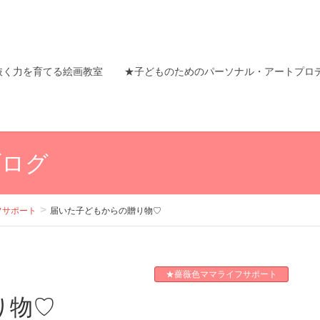
抜く力を育てる絵画教室
★子どものためのパーソナル・アートプロ
ブログ
フサポート
届いた子どもからの贈り物♡
★薔薇色ママライフサポート
り物♡