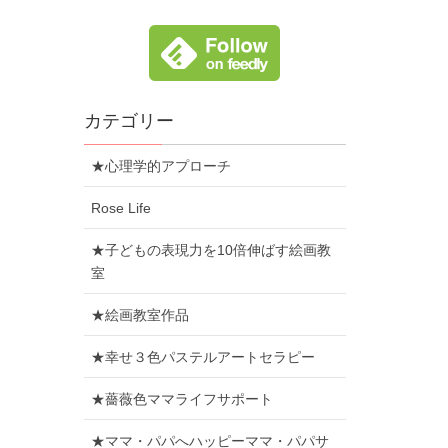
カテゴリー
★心理学的アプローチ
Rose Life
★子どもの表現力を10倍伸ばす絵画教
室
★絵画教室作品
★幸せ３色パステルアートセラピー
★薔薇色ママライフサポート
★ママ・パパへハッピーママ・パパサ