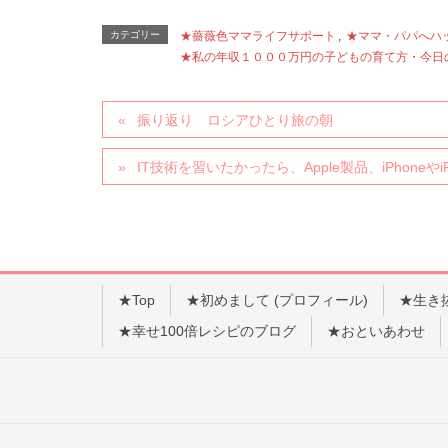
カテゴリー
★薔薇色ママライフサポート
,
★ママ・パパへハ
★私の年収１０００万円の子どもの育て方・今日
振り返り ロシアひとり旅の朝
IT技術を習いたかったら、Apple製品、iPhoneや
★Top
★初めまして (プロフィール)
★生き
★幸せ100倍レシピのブログ
★おといあわせ