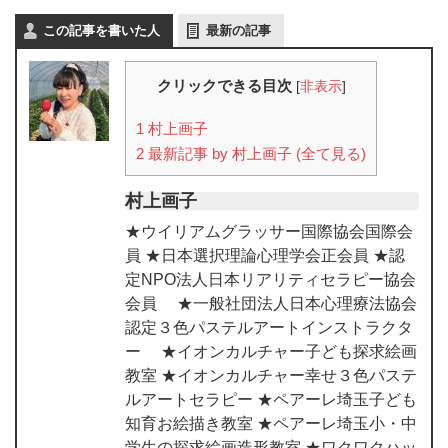
この記事を書いた人
最新の記事
クリックできる目次
[
非表示
]
1
村上画子
2
最新記事 by 村上画子 (全て見る)
村上画子
★ウイリアムグラッサー国際協会国際会
員 ★日本選択理論心理学会正会員 ★認
定NPO法人日本リアリティセラピー協会
会員 ★一般社団法人日本心理療法協会
認定３色パステルアートインストラクタ
ー ★イオンカルチャー子ども探求絵画
教室 ★イオンカルチャー幸せ３色パステ
ルアートセラピー ★ペアーレ埼玉子ども
知育お絵描き教室 ★ペアーレ埼玉小・中
学生の探求絵画造形教室 ★ワクワクハッ