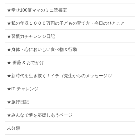
★幸せ100倍ママのミニ読書室
★私の年収１０００万円の子どもの育て方・今日のひとこと
★習慣力チャレンジ日記
★身体・心においしい食べ物＆行動
★ 薔薇 & おでかけ
★新時代を生き抜く！イチゴ先生からのメッセージ♡
★IT チャレンジ
★旅行日記
★みんなで夢を応援しあうページ
未分類