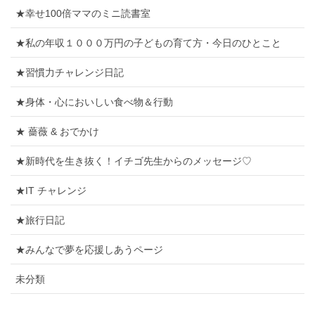
★幸せ100倍ママのミニ読書室
★私の年収１０００万円の子どもの育て方・今日のひとこと
★習慣力チャレンジ日記
★身体・心においしい食べ物＆行動
★ 薔薇 & おでかけ
★新時代を生き抜く！イチゴ先生からのメッセージ♡
★IT チャレンジ
★旅行日記
★みんなで夢を応援しあうページ
未分類