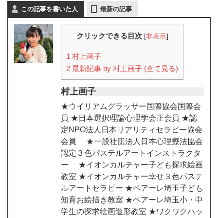
この記事を書いた人
最新の記事
クリックできる目次
[
非表示
]
1
村上画子
2
最新記事 by 村上画子 (全て見る)
村上画子
★ウイリアムグラッサー国際協会国際会
員 ★日本選択理論心理学会正会員 ★認
定NPO法人日本リアリティセラピー協会
会員 ★一般社団法人日本心理療法協会
認定３色パステルアートインストラクタ
ー ★イオンカルチャー子ども探求絵画
教室 ★イオンカルチャー幸せ３色パステ
ルアートセラピー ★ペアーレ埼玉子ども
知育お絵描き教室 ★ペアーレ埼玉小・中
学生の探求絵画造形教室 ★ワクワクハッ