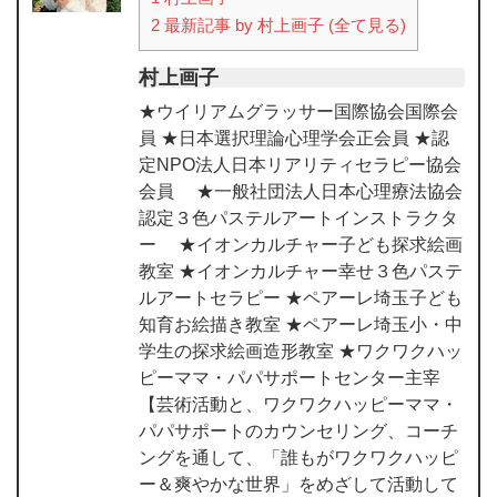
2
最新記事 by 村上画子 (全て見る)
村上画子
★ウイリアムグラッサー国際協会国際会
員 ★日本選択理論心理学会正会員 ★認
定NPO法人日本リアリティセラピー協会
会員 ★一般社団法人日本心理療法協会
認定３色パステルアートインストラクタ
ー ★イオンカルチャー子ども探求絵画
教室 ★イオンカルチャー幸せ３色パステ
ルアートセラピー ★ペアーレ埼玉子ども
知育お絵描き教室 ★ペアーレ埼玉小・中
学生の探求絵画造形教室 ★ワクワクハッ
ピーママ・パパサポートセンター主宰
【芸術活動と、ワクワクハッピーママ・
パパサポートのカウンセリング、コーチ
ングを通して、「誰もがワクワクハッピ
ー＆爽やかな世界」をめざして活動して