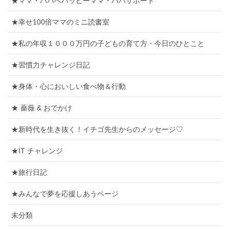
★ママ・パパへハッピーママ・パパサポート
★幸せ100倍ママのミニ読書室
★私の年収１０００万円の子どもの育て方・今日のひとこと
★習慣力チャレンジ日記
★身体・心においしい食べ物＆行動
★ 薔薇 & おでかけ
★新時代を生き抜く！イチゴ先生からのメッセージ♡
★IT チャレンジ
★旅行日記
★みんなで夢を応援しあうページ
未分類