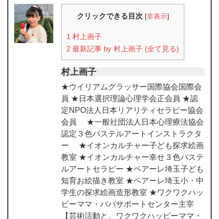
クリックできる目次
[
非表示
]
1
村上画子
2
最新記事 by 村上画子 (全て見る)
村上画子
★ウイリアムグラッサー国際協会国際会
員 ★日本選択理論心理学会正会員 ★認
定NPO法人日本リアリティセラピー協会
会員 ★一般社団法人日本心理療法協会
認定３色パステルアートインストラクタ
ー ★イオンカルチャー子ども探求絵画
教室 ★イオンカルチャー幸せ３色パステ
ルアートセラピー ★ペアーレ埼玉子ども
知育お絵描き教室 ★ペアーレ埼玉小・中
学生の探求絵画造形教室 ★ワクワクハッ
ピーママ・パパサポートセンター主宰
【芸術活動と、ワクワクハッピーママ・