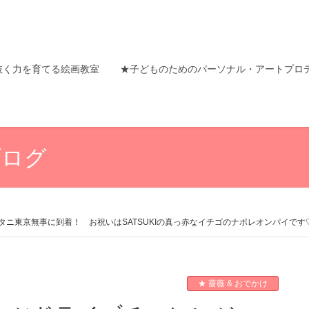
抜く力を育てる絵画教室
★子どものためのパーソナル・アートプロ
ブログ
ニ東京無事に到着！ お祝いはSATSUKIの真っ赤なイチゴのナポレオンパイです
★ 薔薇 & おでかけ