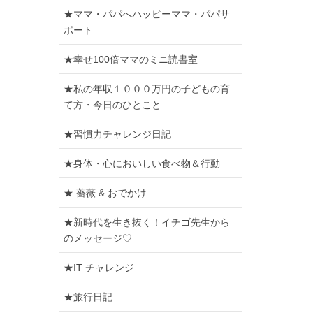
★ママ・パパへハッピーママ・パパサ
ポート
★幸せ100倍ママのミニ読書室
★私の年収１０００万円の子どもの育
て方・今日のひとこと
★習慣力チャレンジ日記
★身体・心においしい食べ物＆行動
★ 薔薇 & おでかけ
★新時代を生き抜く！イチゴ先生から
のメッセージ♡
★IT チャレンジ
★旅行日記