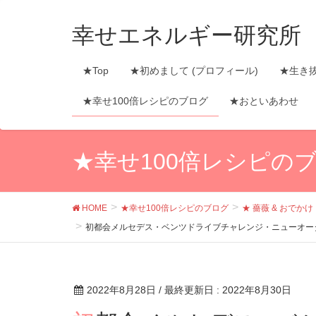
幸せエネルギー研究所
★Top
★初めまして (プロフィール)
★生き
★幸せ100倍レシピのブログ
★おといあわせ
★幸せ100倍レシピの
HOME
★幸せ100倍レシピのブログ
★ 薔薇 & おでかけ
初都会メルセデス・ベンツドライブチャレンジ・ニューオータ
2022年8月28日
/ 最終更新日 :
2022年8月30日