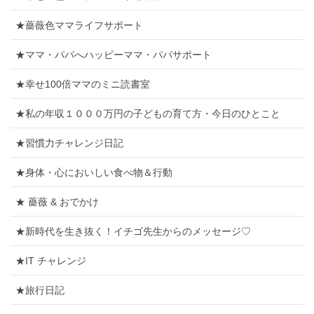
★薔薇色ママライフサポート
★ママ・パパへハッピーママ・パパサポート
★幸せ100倍ママのミニ読書室
★私の年収１０００万円の子どもの育て方・今日のひとこと
★習慣力チャレンジ日記
★身体・心においしい食べ物＆行動
★ 薔薇 & おでかけ
★新時代を生き抜く！イチゴ先生からのメッセージ♡
★IT チャレンジ
★旅行日記