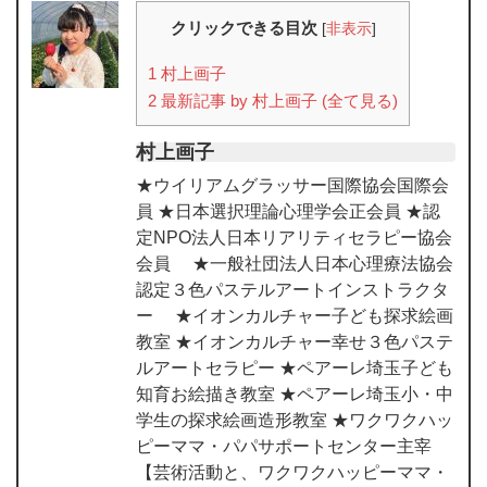
クリックできる目次
[
非表示
]
1
村上画子
2
最新記事 by 村上画子 (全て見る)
村上画子
★ウイリアムグラッサー国際協会国際会
員 ★日本選択理論心理学会正会員 ★認
定NPO法人日本リアリティセラピー協会
会員 ★一般社団法人日本心理療法協会
認定３色パステルアートインストラクタ
ー ★イオンカルチャー子ども探求絵画
教室 ★イオンカルチャー幸せ３色パステ
ルアートセラピー ★ペアーレ埼玉子ども
知育お絵描き教室 ★ペアーレ埼玉小・中
学生の探求絵画造形教室 ★ワクワクハッ
ピーママ・パパサポートセンター主宰
【芸術活動と、ワクワクハッピーママ・